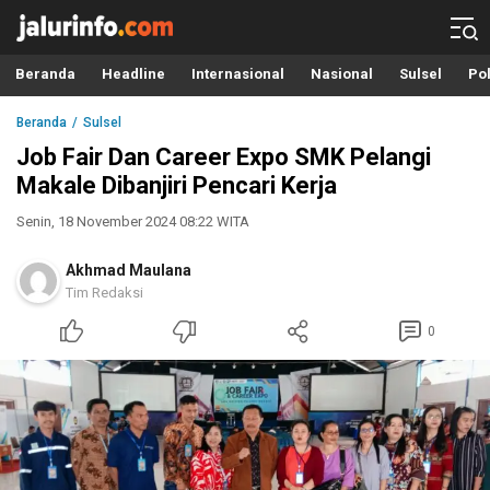
Info Terbaru, Berita Terkini Hari Ini, Jalurinfo.com
Terkini, Akurat dan Terpercaya
Beranda
Headline
Internasional
Nasional
Sulsel
Pol
Beranda
Sulsel
Job Fair Dan Career Expo SMK Pelangi
Makale Dibanjiri Pencari Kerja
Senin, 18 November 2024 08:22 WITA
Akhmad Maulana
Tim Redaksi
0