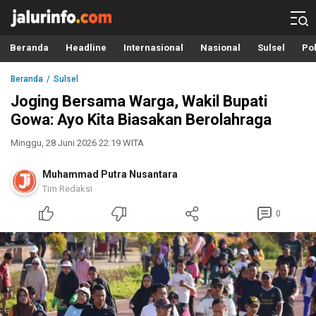
Info Terbaru, Berita Terkini Hari Ini, Jalurinfo.com
Terkini, Akurat dan Terpercaya
Beranda
Headline
Internasional
Nasional
Sulsel
Pol
Beranda
Sulsel
Joging Bersama Warga, Wakil Bupati
Gowa: Ayo Kita Biasakan Berolahraga
Minggu, 28 Juni 2026 22:19 WITA
Muhammad Putra Nusantara
Tim Redaksi
0