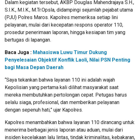
​Dalam kegiatan tersebut, AKBP Douglas Mahendrajaya S.H.,
S.I.K., M.I.K., M.Tr.Opsla, didampingi sejumlah pejabat utama
(PJU) Polres Maros. Kapolres memeriksa setiap lini
pelayanan, mulai dari kecepatan respons operator 110,
prosedur penerimaan laporan, hingga kesiapan tim yang
bertugas di lapangan.
Baca Juga :
Mahasiswa Luwu Timur Dukung
Penyelesaian Objektif Konflik Laoli, Nilai PSN Penting
bagi Masa Depan Daerah
​“Saya tekankan bahwa layanan 110 ini adalah wajah
Kepolisian yang pertama kali dilihat masyarakat saat
mereka membutuhkan pertolongan cepat. Petugas harus
selalu siaga, profesional, dan memberikan pelayanan
dengan sepenuh hati,” ujar Kapolres.
​Kapolres menambahkan bahwa layanan 110 dirancang untuk
menerima berbagai jenis laporan atau aduan, mulai dari
insiden kecelakaan lalu lintas, tindak kriminalitas, kebakaran,