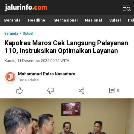
Info Terbaru, Berita Terkini Hari Ini, Jalurinfo.com
Terkini, Akurat dan Terpercaya
Beranda
Headline
Internasional
Nasional
Sulsel
Pol
Beranda
Sulsel
Kapolres Maros Cek Langsung Pelayanan
110, Instruksikan Optimalkan Layanan
Kamis, 11 Desember 2025 09:22 WITA
Muhammad Putra Nusantara
Tim Redaksi
0