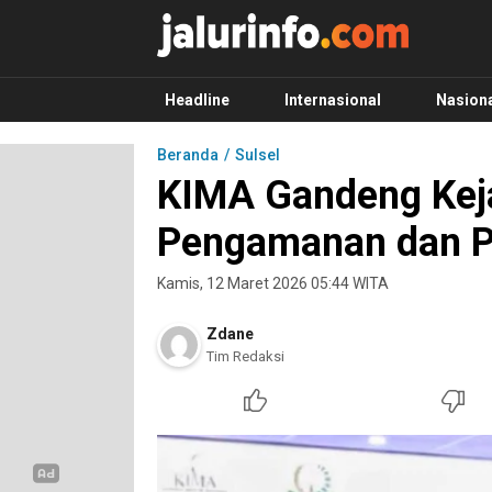
Info Terbaru, Berita Terkini Hari Ini, Jalurinf
Terkini, Akurat dan Terpercaya
Headline
Internasional
Nasion
Beranda
Sulsel
KIMA Gandeng Keja
Pengamanan dan P
Kamis, 12 Maret 2026 05:44 WITA
Zdane
Tim Redaksi