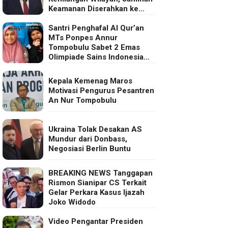
Keamanan Diserahkan ke
Eropa
Santri Penghafal Al Qur’an
MTs Ponpes Annur
Tompobulu Sabet 2 Emas
Olimpiade Sains Indonesia
2025
Kepala Kemenag Maros
Motivasi Pengurus Pesantren
An Nur Tompobulu
Ukraina Tolak Desakan AS
Mundur dari Donbass,
Negosiasi Berlin Buntu
BREAKING NEWS Tanggapan
Rismon Sianipar CS Terkait
Gelar Perkara Kasus Ijazah
Joko Widodo
Video Pengantar Presiden