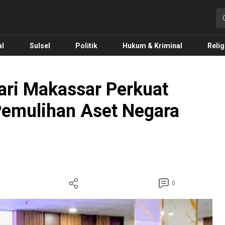
o.com
al
Sulsel
Politik
Hukum & Kriminal
Relig
ri Makassar Perkuat
emulihan Aset Negara
0