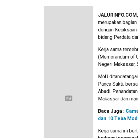
JALURINFO.COM
merupakan bagian 
dengan Kejaksaan
bidang Perdata da
Kerja sama terseb
(Memorandum of U
Negeri Makassar, 
MoU ditandatangan
Panca Sakti, bers
Abadi. Penandatang
Makassar dan man
Baca Juga :
Cama
dan 10 Teba Mode
Kerja sama ini be