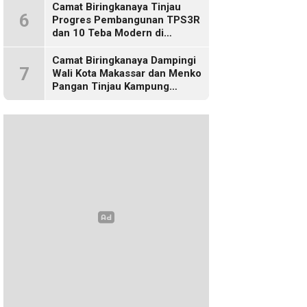
Camat Biringkanaya Tinjau
6
Progres Pembangunan TPS3R
dan 10 Teba Modern di
Kelurahan Laikang
Camat Biringkanaya Dampingi
7
Wali Kota Makassar dan Menko
Pangan Tinjau Kampung
Nelayan Merah Putih di Untia