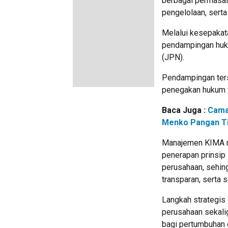
berbagai permasal
pengelolaan, serta
Melalui kesepakat
pendampingan huk
(JPN).
Pendampingan ter
penegakan hukum y
Baca Juga :
Cama
Menko Pangan Ti
Manajemen KIMA m
penerapan prinsip
perusahaan, sehing
transparan, serta
Langkah strategis
perusahaan sekal
bagi pertumbuhan 