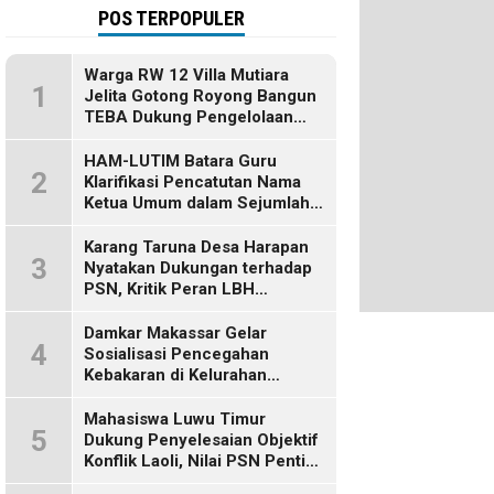
POS TERPOPULER
Warga RW 12 Villa Mutiara
1
Jelita Gotong Royong Bangun
TEBA Dukung Pengelolaan
Sampah Berbasis Sumber
HAM-LUTIM Batara Guru
2
Klarifikasi Pencatutan Nama
Ketua Umum dalam Sejumlah
Pemberitaan
Karang Taruna Desa Harapan
3
Nyatakan Dukungan terhadap
PSN, Kritik Peran LBH
Makassar
Damkar Makassar Gelar
4
Sosialisasi Pencegahan
Kebakaran di Kelurahan
Bulurokeng
Mahasiswa Luwu Timur
5
Dukung Penyelesaian Objektif
Konflik Laoli, Nilai PSN Penting
bagi Masa Depan Daerah