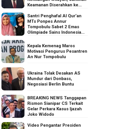
Keamanan Diserahkan ke
Eropa
Santri Penghafal Al Qur’an
MTs Ponpes Annur
Tompobulu Sabet 2 Emas
Olimpiade Sains Indonesia
2025
Kepala Kemenag Maros
Motivasi Pengurus Pesantren
An Nur Tompobulu
Ukraina Tolak Desakan AS
Mundur dari Donbass,
Negosiasi Berlin Buntu
BREAKING NEWS Tanggapan
Rismon Sianipar CS Terkait
Gelar Perkara Kasus Ijazah
Joko Widodo
Video Pengantar Presiden