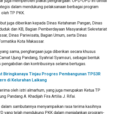
 juga memperoleh plakat penghargaan. OPD-OPD ini dinilai
rategis dalam mendukung pelaksanaan berbagai program
s oleh TP PKK.
but juga diberikan kepada Dinas Ketahanan Pangan, Dinas
uduk dan KB, Bagian Pemberdayaan Masyarakat Sekretariat
sar, Dinas Pariwisata, Bagian Umum, serta Dinas
formatika Kota Makassar.
ang sama, penghargaan juga diberikan secara khusus
amat Ujung Pandang, Syahrial Syamsuri, sebagai bentuk
 pengabdian dan kontribusinya selama bertugas.
t Biringkanaya Tinjau Progres Pembangunan TPS3R
rn di Kelurahan Laikang
terima oleh istri almarhum, yang juga merupakan Ketua TP
g Pandang A. Khadijah Fira Artilia J. Rifai.
il dalam sambutannya menyampaikan rasa terima kasihnya
PD yang telah mendukung PKK dalam menjalankan program-