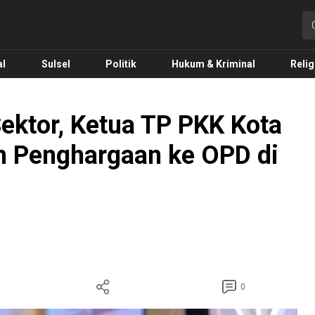
o.com
al
Sulsel
Politik
Hukum & Kriminal
Relig
Sektor, Ketua TP PKK Kota
n Penghargaan ke OPD di
0