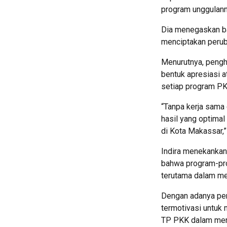
program unggulann
Dia menegaskan ba
menciptakan perub
Menurutnya, pengh
bentuk apresiasi 
setiap program PK
“Tanpa kerja sama
hasil yang optima
di Kota Makassar,”
Indira menekankan
bahwa program-pro
terutama dalam mew
Dengan adanya pen
termotivasi untuk
TP PKK dalam men