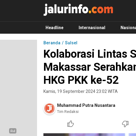
Info Terbaru, Berita Terkini Hari Ini, Jalurinf
Terkini, Akurat dan Terpercaya
Headline
Internasional
Nasion
Beranda
Sulsel
Kolaborasi Lintas 
Makassar Serahka
HKG PKK ke-52
Kamis, 19 September 2024 23:02 WITA
Muhammad Putra Nusantara
Tim Redaksi