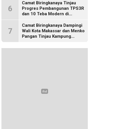
Camat Biringkanaya Tinjau
6
Progres Pembangunan TPS3R
dan 10 Teba Modern di
Kelurahan Laikang
Camat Biringkanaya Dampingi
7
Wali Kota Makassar dan Menko
Pangan Tinjau Kampung
Nelayan Merah Putih di Untia