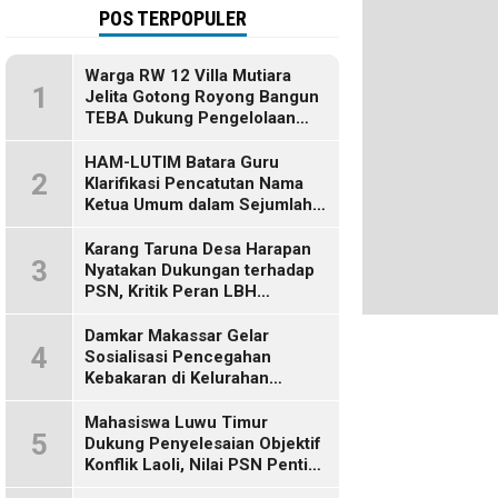
POS TERPOPULER
Warga RW 12 Villa Mutiara
1
Jelita Gotong Royong Bangun
TEBA Dukung Pengelolaan
Sampah Berbasis Sumber
HAM-LUTIM Batara Guru
2
Klarifikasi Pencatutan Nama
Ketua Umum dalam Sejumlah
Pemberitaan
Karang Taruna Desa Harapan
3
Nyatakan Dukungan terhadap
PSN, Kritik Peran LBH
Makassar
Damkar Makassar Gelar
4
Sosialisasi Pencegahan
Kebakaran di Kelurahan
Bulurokeng
Mahasiswa Luwu Timur
5
Dukung Penyelesaian Objektif
Konflik Laoli, Nilai PSN Penting
bagi Masa Depan Daerah