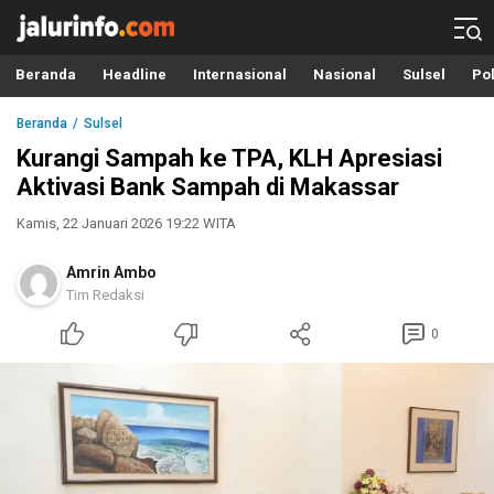
Info Terbaru, Berita Terkini Hari Ini, Jalurinfo.com
Terkini, Akurat dan Terpercaya
Beranda
Headline
Internasional
Nasional
Sulsel
Pol
Beranda
Sulsel
Kurangi Sampah ke TPA, KLH Apresiasi
Aktivasi Bank Sampah di Makassar
Kamis, 22 Januari 2026 19:22 WITA
Amrin Ambo
Tim Redaksi
0