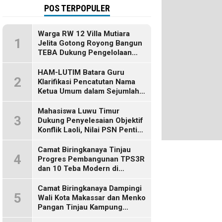
POS TERPOPULER
Warga RW 12 Villa Mutiara
1
Jelita Gotong Royong Bangun
TEBA Dukung Pengelolaan
Sampah Berbasis Sumber
HAM-LUTIM Batara Guru
2
Klarifikasi Pencatutan Nama
Ketua Umum dalam Sejumlah
Pemberitaan
Mahasiswa Luwu Timur
3
Dukung Penyelesaian Objektif
Konflik Laoli, Nilai PSN Penting
bagi Masa Depan Daerah
Camat Biringkanaya Tinjau
4
Progres Pembangunan TPS3R
dan 10 Teba Modern di
Kelurahan Laikang
Camat Biringkanaya Dampingi
5
Wali Kota Makassar dan Menko
Pangan Tinjau Kampung
Nelayan Merah Putih di Untia