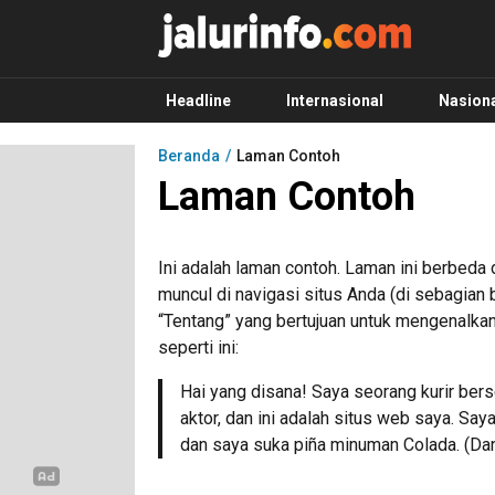
Info Terbaru, Berita Terkini Hari Ini, Jalurinf
Terkini, Akurat dan Terpercaya
Headline
Internasional
Nasion
Beranda
Laman Contoh
Laman Contoh
Ini adalah laman contoh. Laman ini berbeda d
muncul di navigasi situs Anda (di sebagia
“Tentang” yang bertujuan untuk mengenalkan
seperti ini:
Hai yang disana! Saya seorang kurir bers
aktor, dan ini adalah situs web saya. Say
dan saya suka piña minuman Colada. (Dan