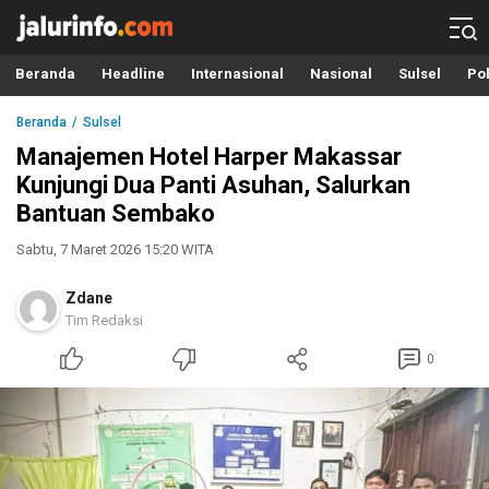
Info Terbaru, Berita Terkini Hari Ini, Jalurinfo.com
Terkini, Akurat dan Terpercaya
Beranda
Headline
Internasional
Nasional
Sulsel
Pol
Beranda
Sulsel
Manajemen Hotel Harper Makassar
Kunjungi Dua Panti Asuhan, Salurkan
Bantuan Sembako
Sabtu, 7 Maret 2026 15:20 WITA
Zdane
Tim Redaksi
0