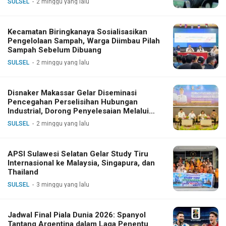
SULSEL
2 minggu yang lalu
Kecamatan Biringkanaya Sosialisasikan
Pengelolaan Sampah, Warga Diimbau Pilah
Sampah Sebelum Dibuang
SULSEL
2 minggu yang lalu
Disnaker Makassar Gelar Diseminasi
Pencegahan Perselisihan Hubungan
Industrial, Dorong Penyelesaian Melalui
Dialog
SULSEL
2 minggu yang lalu
APSI Sulawesi Selatan Gelar Study Tiru
Internasional ke Malaysia, Singapura, dan
Thailand
SULSEL
3 minggu yang lalu
Jadwal Final Piala Dunia 2026: Spanyol
Tantang Argentina dalam Laga Penentu