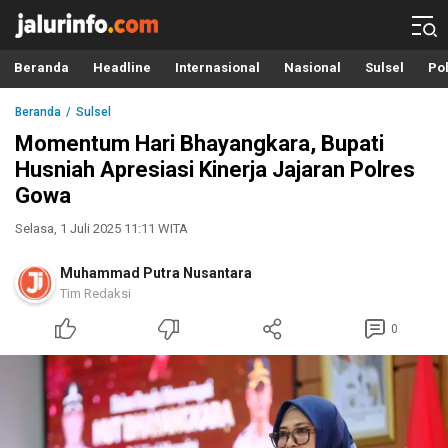
Info Terbaru, Berita Terkini Hari Ini, Jalurinfo.com
Terkini, Akurat dan Terpercaya
Beranda
Headline
Internasional
Nasional
Sulsel
Pol
Beranda
Sulsel
Momentum Hari Bhayangkara, Bupati
Husniah Apresiasi Kinerja Jajaran Polres
Gowa
Selasa, 1 Juli 2025 11:11 WITA
Muhammad Putra Nusantara
Tim Redaksi
0