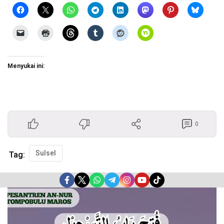
Menyukai ini:
0
Sulsel
Tag:
Pemutar
Video