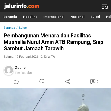
Info Terbaru, Berita Terkini Hari Ini, Jalurinfo.com
Terkini, Akurat dan Terpercaya
Beranda
Headline
Internasional
Nasional
Sulsel
Pol
Beranda
Sulsel
Pembangunan Menara dan Fasilitas
Mushalla Nurul Amin ATB Rampung, Siap
Sambut Jamaah Tarawih
Selasa, 17 Februari 2026 12:53 WITA
Zdane
Tim Redaksi
0