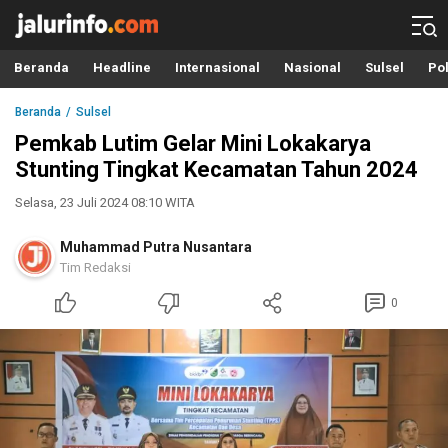
Info Terbaru, Berita Terkini Hari Ini, Jalurinfo.com
Terkini, Akurat dan Terpercaya
Beranda
Headline
Internasional
Nasional
Sulsel
Pol
Beranda
Sulsel
Pemkab Lutim Gelar Mini Lokakarya
Stunting Tingkat Kecamatan Tahun 2024
Selasa, 23 Juli 2024 08:10 WITA
Muhammad Putra Nusantara
Tim Redaksi
0