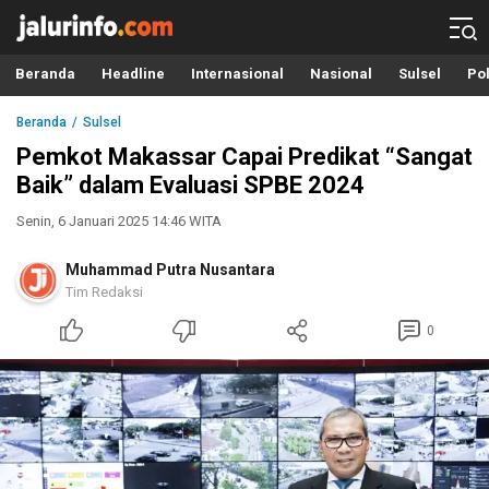
Info Terbaru, Berita Terkini Hari Ini, Jalurinfo.com
Terkini, Akurat dan Terpercaya
Beranda
Headline
Internasional
Nasional
Sulsel
Pol
Beranda
Sulsel
Pemkot Makassar Capai Predikat “Sangat
Baik” dalam Evaluasi SPBE 2024
Senin, 6 Januari 2025 14:46 WITA
Muhammad Putra Nusantara
Tim Redaksi
0