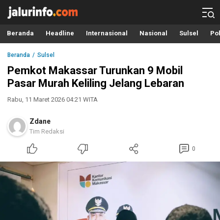
Info Terbaru, Berita Terkini Hari Ini, Jalurinfo.com
Terkini, Akurat dan Terpercaya
Beranda
Headline
Internasional
Nasional
Sulsel
Pol
Beranda
Sulsel
Pemkot Makassar Turunkan 9 Mobil
Pasar Murah Keliling Jelang Lebaran
Rabu, 11 Maret 2026 04:21 WITA
Zdane
Tim Redaksi
0