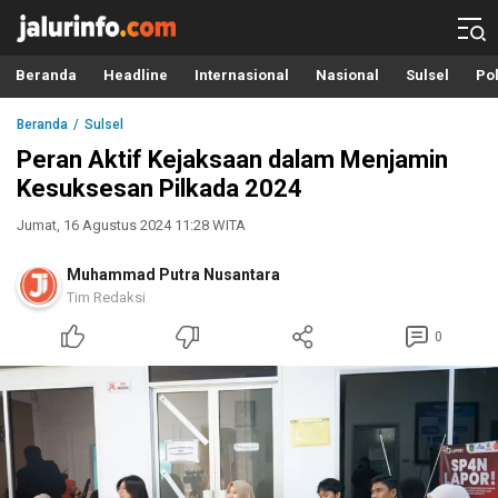
Info Terbaru, Berita Terkini Hari Ini, Jalurinfo.com
Terkini, Akurat dan Terpercaya
Beranda
Headline
Internasional
Nasional
Sulsel
Pol
Beranda
Sulsel
Peran Aktif Kejaksaan dalam Menjamin
Kesuksesan Pilkada 2024
Jumat, 16 Agustus 2024 11:28 WITA
Muhammad Putra Nusantara
Tim Redaksi
0