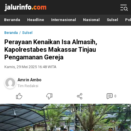
Info Terbaru, Berita Terkini Hari Ini, Jalurinfo.com
Terkini, Akurat dan Terpercaya
Beranda
Headline
Internasional
Nasional
Sulsel
Pol
Beranda
Sulsel
Perayaan Kenaikan Isa Almasih,
Kapolrestabes Makassar Tinjau
Pengamanan Gereja
Kamis, 29 Mei 2025 16:48 WITA
Amrin Ambo
Tim Redaksi
0