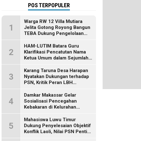
POS TERPOPULER
Warga RW 12 Villa Mutiara
1
Jelita Gotong Royong Bangun
TEBA Dukung Pengelolaan
Sampah Berbasis Sumber
HAM-LUTIM Batara Guru
2
Klarifikasi Pencatutan Nama
Ketua Umum dalam Sejumlah
Pemberitaan
Karang Taruna Desa Harapan
3
Nyatakan Dukungan terhadap
PSN, Kritik Peran LBH
Makassar
Damkar Makassar Gelar
4
Sosialisasi Pencegahan
Kebakaran di Kelurahan
Bulurokeng
Mahasiswa Luwu Timur
5
Dukung Penyelesaian Objektif
Konflik Laoli, Nilai PSN Penting
bagi Masa Depan Daerah