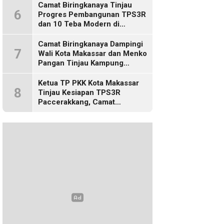
Camat Biringkanaya Tinjau
6
Progres Pembangunan TPS3R
dan 10 Teba Modern di
Kelurahan Laikang
Camat Biringkanaya Dampingi
7
Wali Kota Makassar dan Menko
Pangan Tinjau Kampung
Nelayan Merah Putih di Untia
Ketua TP PKK Kota Makassar
8
Tinjau Kesiapan TPS3R
Paccerakkang, Camat
Biringkanaya Turut Dampingi