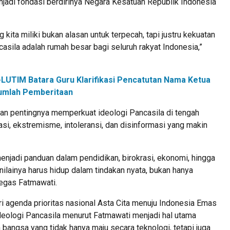
enjadi fondasi berdirinya Negara Kesatuan Republik Indonesia
kita miliki bukan alasan untuk terpecah, tapi justru kekuatan
casila adalah rumah besar bagi seluruh rakyat Indonesia,”
LUTIM Batara Guru Klarifikasi Pencatutan Nama Ketua
umlah Pemberitaan
kan pentingnya memperkuat ideologi Pancasila di tengah
asi, ekstremisme, intoleransi, dan disinformasi yang makin
enjadi panduan dalam pendidikan, birokrasi, ekonomi, hingga
i-nilainya harus hidup dalam tindakan nyata, bukan hanya
tegas Fatmawati.
i agenda prioritas nasional Asta Cita menuju Indonesia Emas
deologi Pancasila menurut Fatmawati menjadi hal utama
angsa yang tidak hanya maju secara teknologi, tetapi juga