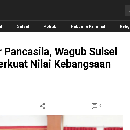
o.com
al
Sulsel
Politik
Hukum & Kriminal
Relig
ir Pancasila, Wagub Sulsel
erkuat Nilai Kebangsaan
0