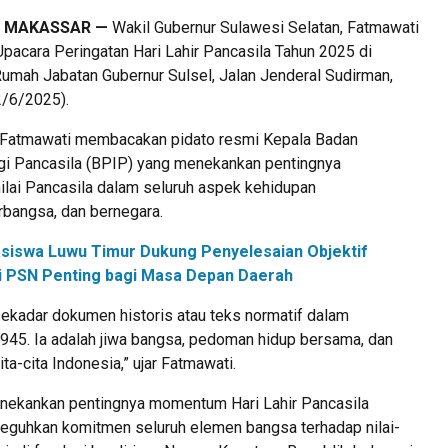
, MAKASSAR —
Wakil Gubernur Sulawesi Selatan, Fatmawati
pacara Peringatan Hari Lahir Pancasila Tahun 2025 di
Rumah Jabatan Gubernur Sulsel, Jalan Jenderal Sudirman,
2/6/2025).
, Fatmawati membacakan pidato resmi Kepala Badan
i Pancasila (BPIP) yang menekankan pentingnya
i-nilai Pancasila dalam seluruh aspek kehidupan
rbangsa, dan bernegara.
siswa Luwu Timur Dukung Penyelesaian Objektif
ilai PSN Penting bagi Masa Depan Daerah
sekadar dokumen historis atau teks normatif dalam
5. Ia adalah jiwa bangsa, pedoman hidup bersama, dan
ta-cita Indonesia,” ujar Fatmawati.
nekankan pentingnya momentum Hari Lahir Pancasila
eguhkan komitmen seluruh elemen bangsa terhadap nilai-