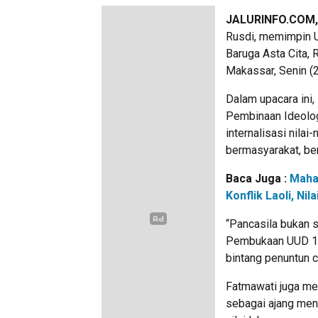
JALURINFO.COM
Rusdi, memimpin U
Baruga Asta Cita, 
Makassar, Senin (
Dalam upacara ini
Pembinaan Ideolog
internalisasi nila
bermasyarakat, be
Baca Juga :
Maha
Konflik Laoli, N
“Pancasila bukan 
Pembukaan UUD 194
bintang penuntun ci
Fatmawati juga me
sebagai ajang men