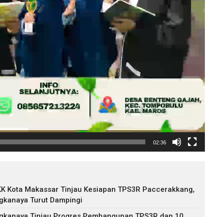
02:36
KK Kota Makassar Tinjau Kesiapan TPS3R Paccerakkang,
gkanaya Turut Dampingi
ngkanaya Tinjau Progres Pembangunan TPS3R dan 10