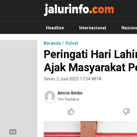
Info Terbaru, Berita Terkini Hari Ini, Jalurinf
Terkini, Akurat dan Terpercaya
Headline
Internasional
Nasion
Beranda
Sulsel
Peringati Hari Lah
Ajak Masyarakat P
Senin, 2 Juni 2025 17:54 WITA
Amrin Ambo
Tim Redaksi