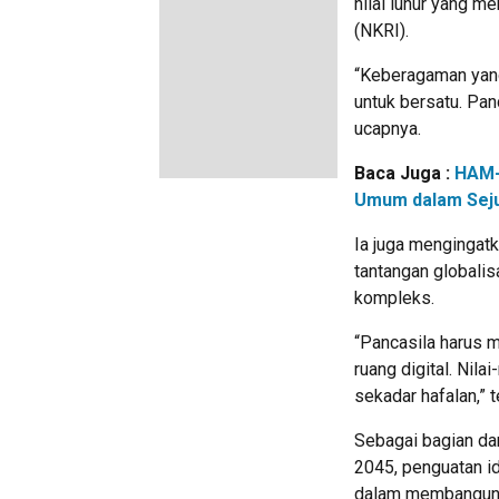
nilai luhur yang m
(NKRI).
“Keberagaman yang 
untuk bersatu. Pan
ucapnya.
Baca Juga :
HAM-
Umum dalam Sej
Ia juga mengingat
tantangan globalis
kompleks.
“Pancasila harus m
ruang digital. Nila
sekadar hafalan,” 
Sebagai bagian dar
2045, penguatan i
dalam membangun b