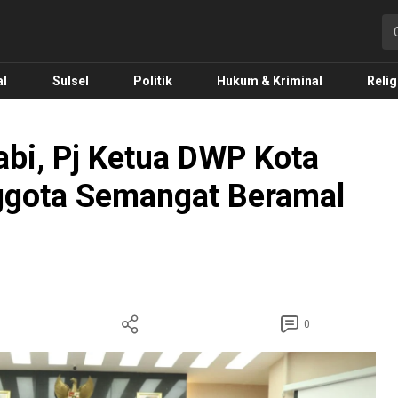
o.com
al
Sulsel
Politik
Hukum & Kriminal
Relig
abi, Pj Ketua DWP Kota
ggota Semangat Beramal
0