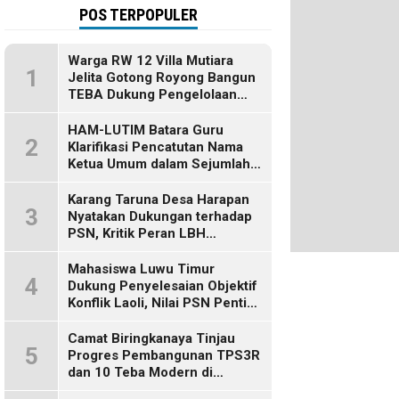
POS TERPOPULER
Warga RW 12 Villa Mutiara
1
Jelita Gotong Royong Bangun
TEBA Dukung Pengelolaan
Sampah Berbasis Sumber
HAM-LUTIM Batara Guru
2
Klarifikasi Pencatutan Nama
Ketua Umum dalam Sejumlah
Pemberitaan
Karang Taruna Desa Harapan
3
Nyatakan Dukungan terhadap
PSN, Kritik Peran LBH
Makassar
Mahasiswa Luwu Timur
4
Dukung Penyelesaian Objektif
Konflik Laoli, Nilai PSN Penting
bagi Masa Depan Daerah
Camat Biringkanaya Tinjau
5
Progres Pembangunan TPS3R
dan 10 Teba Modern di
Kelurahan Laikang