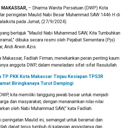
, MAKASSAR,
– Dharma Wanita Persatuan (DWP) Kota
ar peringatan Maulid Nabi Besar Muhammad SAW 1446 H di
alaikota pada Jumat, (27/9/2024).
 yang bertajuk “Maulid Nabi Muhammad SAW, Kita Tumbuhkan
ramal,” dibuka secara resmi oleh Pejabat Sementara (Pjs)
, Andi Arwin Azis.
 Makassar, Fadliah Firman, menekankan peran penting kaum
nya anggota DWP, dalam meneladani sifat-sifat Rasulullah.
a TP PKK Kota Makassar Tinjau Kesiapan TPS3R
amat Biringkanaya Turut Dampingi
DWP, kita memiliki tanggung jawab besar untuk menjadi
uarga dan masyarakat, dengan menanamkan nilai-nilai
jarkan oleh Nabi Muhammad SAW,” kata Fadliah.
ui peringatan Maulid ini, semangat untuk beramal dan
llah dapat terus tumbuh di kalangan anggotanya dan