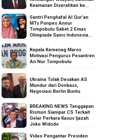
Keamanan Diserahkan ke
Eropa
Santri Penghafal Al Qur’an
MTs Ponpes Annur
Tompobulu Sabet 2 Emas
Olimpiade Sains Indonesia
2025
Kepala Kemenag Maros
Motivasi Pengurus Pesantren
An Nur Tompobulu
Ukraina Tolak Desakan AS
Mundur dari Donbass,
Negosiasi Berlin Buntu
BREAKING NEWS Tanggapan
Rismon Sianipar CS Terkait
Gelar Perkara Kasus Ijazah
Joko Widodo
Video Pengantar Presiden