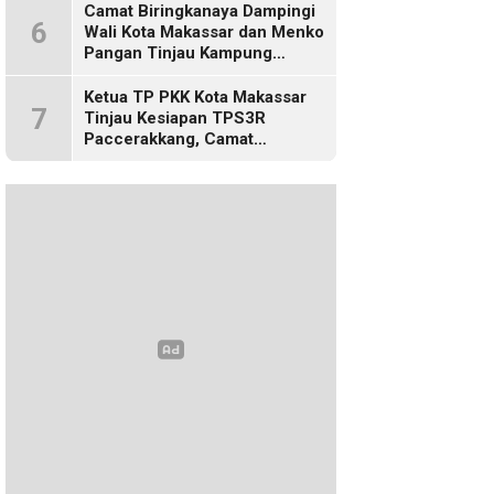
Camat Biringkanaya Dampingi
6
Wali Kota Makassar dan Menko
Pangan Tinjau Kampung
Nelayan Merah Putih di Untia
Ketua TP PKK Kota Makassar
7
Tinjau Kesiapan TPS3R
Paccerakkang, Camat
Biringkanaya Turut Dampingi