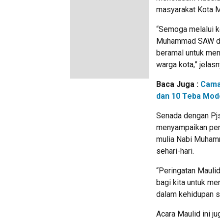
masyarakat Kota M
“Semoga melalui keg
Muhammad SAW dap
beramal untuk men
warga kota,” jelasn
Baca Juga :
Cama
dan 10 Teba Mode
Senada dengan Pjs
menyampaikan pen
mulia Nabi Muham
sehari-hari.
“Peringatan Maulid
bagi kita untuk m
dalam kehidupan seh
Acara Maulid ini j