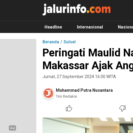
Info Terbaru, Berita Terkini Hari Ini, Jalurinf
Terkini, Akurat dan Terpercaya
Headline
Internasional
Nasion
Beranda
Sulsel
Peringati Maulid N
Makassar Ajak An
Jumat, 27 September 2024 16:00 WITA
Muhammad Putra Nusantara
Tim Redaksi