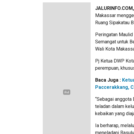
JALURINFO.COM
Makassar menggel
Ruang Sipakatau B
Peringatan Maulid
Semangat untuk Be
Wali Kota Makassar
Pj Ketua DWP Kota
perempuan, khusus
Baca Juga :
Ketu
Paccerakkang, C
“Sebagai anggota 
teladan dalam kel
kebaikan yang dia
Ia berharap, melal
meneladani Rasulu