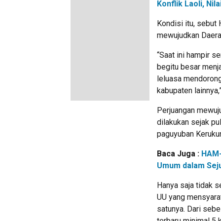
Konflik Laoli, N
Kondisi itu, sebu
mewujudkan Daera
“Saat ini hampir s
begitu besar menjad
leluasa mendoron
kabupaten lainnya,
Perjuangan mewuju
dilakukan sejak pu
paguyuban Kerukun
Baca Juga :
HAM-
Umum dalam Sej
Hanya saja tidak 
UU yang mensyarat
satunya. Dari sebe
terbaru minimal 5 