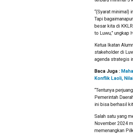
“(Syarat minimal) 
Tapi bagaimanapun
besar kita di KKLR
to Luwu,” ungkap H
Ketua Ikatan Alumn
stakeholder di Lu
agenda strategis in
Baca Juga :
Maha
Konflik Laoli, N
“Tentunya perjuan
Pemerintah Daerah
ini bisa berhasil k
Salah satu yang m
November 2024 men
memenangkan Pilk