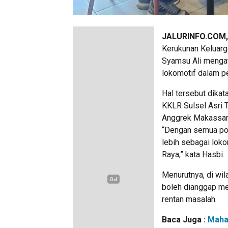
JALURINFO.COM
Kerukunan Keluarg
Syamsu Ali mengat
lokomotif dalam p
Hal tersebut dika
KKLR Sulsel Asri 
Anggrek Makassar,
“Dengan semua pot
lebih sebagai lok
Raya,” kata Hasbi.
Menurutnya, di wi
boleh dianggap me
rentan masalah.
Baca Juga :
Maha