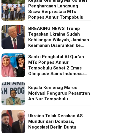
Kepala Kemenag Maros Beri
Penghargaan Langsung
Siswa Berprestasi MTs
Ponpes Annur Tompobulu
BREAKING NEWS Trump
Tegaskan Ukraina Sudah
Kehilangan Wilayah, Jaminan
Keamanan Diserahkan ke
Eropa
Santri Penghafal Al Qur’an
MTs Ponpes Annur
Tompobulu Sabet 2 Emas
Olimpiade Sains Indonesia
2025
Kepala Kemenag Maros
Motivasi Pengurus Pesantren
An Nur Tompobulu
Ukraina Tolak Desakan AS
Mundur dari Donbass,
Negosiasi Berlin Buntu