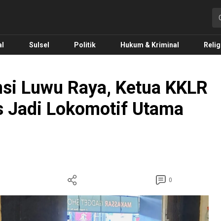
o.com
al
Sulsel
Politik
Hukum & Kriminal
Relig
nsi Luwu Raya, Ketua KKLR
s Jadi Lokomotif Utama
0