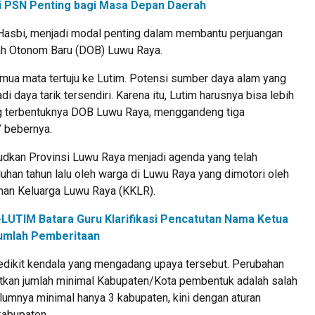
ilai PSN Penting bagi Masa Depan Daerah
t Hasbi, menjadi modal penting dalam membantu perjuangan
h Otonom Baru (DOB) Luwu Raya.
emua mata tertuju ke Lutim. Potensi sumber daya alam yang
i daya tarik tersendiri. Karena itu, Lutim harusnya bisa lebih
g terbentuknya DOB Luwu Raya, menggandeng tiga
” bebernya.
dkan Provinsi Luwu Raya menjadi agenda yang telah
luhan tahun lalu oleh warga di Luwu Raya yang dimotori oleh
an Keluarga Luwu Raya (KKLR).
LUTIM Batara Guru Klarifikasi Pencatutan Nama Ketua
umlah Pemberitaan
sedikit kendala yang mengadang upaya tersebut. Perubahan
kan jumlah minimal Kabupaten/Kota pembentuk adalah salah
lumnya minimal hanya 3 kabupaten, kini dengan aturan
kabupaten.