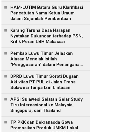
Daerah
HAM-LUTIM Batara Guru Klarifikasi
Pencatutan Nama Ketua Umum
dalam Sejumlah Pemberitaan
Karang Taruna Desa Harapan
Nyatakan Dukungan terhadap PSN,
Kritik Peran LBH Makassar
Pemkab Luwu Timur Jelaskan
Alasan Menolak Istilah
“Penggusuran” dalam Penanganan
Lahan Laoli
DPRD Luwu Timur Soroti Dugaan
Aktivitas PT PUL di Jalan Trans
Sulawesi Tanpa Izin Lintasan
APSI Sulawesi Selatan Gelar Study
Tiru Internasional ke Malaysia,
Singapura, dan Thailand
TP PKK dan Dekranasda Gowa
Promosikan Produk UMKM Lokal