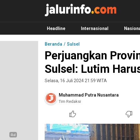
Info Terbaru, Berita Terkini Hari Ini, Jalurinf
Terkini, Akurat dan Terpercaya
Headline
Internasional
Nasion
Beranda
Sulsel
Perjuangkan Provi
Sulsel: Lutim Haru
Selasa, 16 Juli 2024 21:59 WITA
Muhammad Putra Nusantara
Tim Redaksi