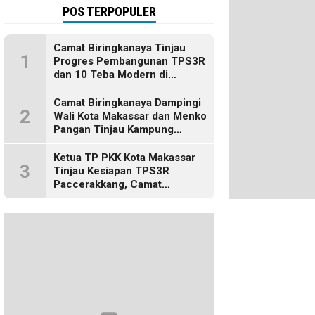
POS TERPOPULER
Camat Biringkanaya Tinjau
1
Progres Pembangunan TPS3R
dan 10 Teba Modern di
Kelurahan Laikang
Camat Biringkanaya Dampingi
2
Wali Kota Makassar dan Menko
Pangan Tinjau Kampung
Nelayan Merah Putih di Untia
Ketua TP PKK Kota Makassar
3
Tinjau Kesiapan TPS3R
Paccerakkang, Camat
Biringkanaya Turut Dampingi