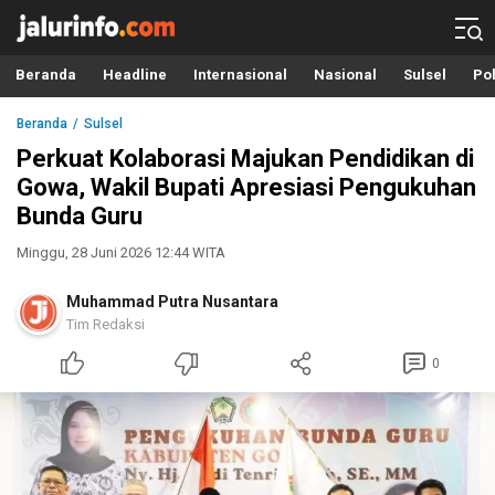
Info Terbaru, Berita Terkini Hari Ini, Jalurinfo.com
Terkini, Akurat dan Terpercaya
Beranda
Headline
Internasional
Nasional
Sulsel
Pol
Beranda
Sulsel
Perkuat Kolaborasi Majukan Pendidikan di
Gowa, Wakil Bupati Apresiasi Pengukuhan
Bunda Guru
Minggu, 28 Juni 2026 12:44 WITA
Muhammad Putra Nusantara
Tim Redaksi
0