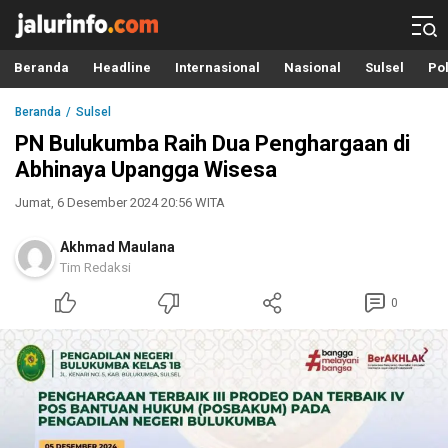
Info Terbaru, Berita Terkini Hari Ini, Jalurinfo.com
Terkini, Akurat dan Terpercaya
Beranda
Headline
Internasional
Nasional
Sulsel
Pol
Beranda
Sulsel
PN Bulukumba Raih Dua Penghargaan di
Abhinaya Upangga Wisesa
Jumat, 6 Desember 2024 20:56 WITA
Akhmad Maulana
Tim Redaksi
0