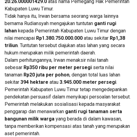
20.26.000001429.0
atas nama Pemegang Hak Pemerintah
Kabupaten Luwu Timur.
Tidak hanya itu, Irwan bersama seorang warga lainnya
bernama Rudiansyah mengajukan tuntutan
ganti rugi
lahan
kepada Pemerintah Kabupaten Luwu Timur dengan
nilai mencapai
Rp1.380.750.000.000
atau sekitar
Rp1,38
triliun
. Tuntutan tersebut diajukan atas lahan yang secara
hukum merupakan milik pemerintah daerah.
Dalam perhitungannya, Irwan menaksir nilai tanah
sebesar
Rp350 ribu per meter persegi
serta nilai
tanaman
Rp20 juta per pohon
, dengan total luas lahan
sekitar
394 hektare
atau
3.945.000 meter persegi
.
Pemerintah Kabupaten Luwu Timur tetap mengedepankan
pendekatan persuasif dalam menyikapi persoalan tersebut.
Pemerintah melakukan sosialisasi kepada masyarakat
penggarap dan menawarkan
ganti rugi tanaman serta
bangunan milik warga
yang berada di dalam kawasan,
tanpa memberikan kompensasi atas tanah yang merupakan
aset pemerintah.