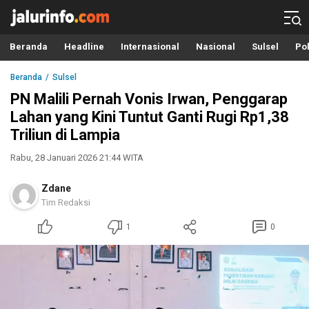
Info Terbaru, Berita Terkini Hari Ini, Jalurinfo.com
Terkini, Akurat dan Terpercaya
Beranda
Headline
Internasional
Nasional
Sulsel
Pol
Beranda
Sulsel
PN Malili Pernah Vonis Irwan, Penggarap
Lahan yang Kini Tuntut Ganti Rugi Rp1,38
Triliun di Lampia
Rabu, 28 Januari 2026 21:44 WITA
Zdane
Tim Redaksi
1
0