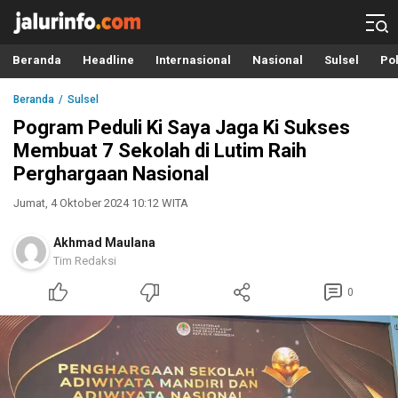
Info Terbaru, Berita Terkini Hari Ini, Jalurinfo.com
Terkini, Akurat dan Terpercaya
Beranda
Headline
Internasional
Nasional
Sulsel
Pol
Beranda
Sulsel
Pogram Peduli Ki Saya Jaga Ki Sukses
Membuat 7 Sekolah di Lutim Raih
Perghargaan Nasional
Jumat, 4 Oktober 2024 10:12 WITA
Akhmad Maulana
Tim Redaksi
0