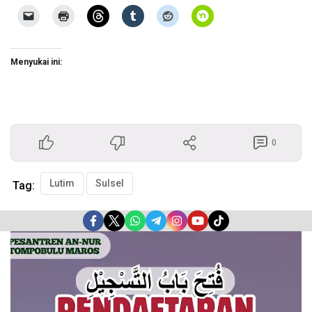
Menyukai ini:
0
Lutim
Sulsel
Tag:
Pemutar
Video