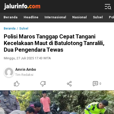
Info Terbaru, Berita Terkini Hari Ini, Jalurinfo.com
Terkini, Akurat dan Terpercaya
Beranda
Headline
Internasional
Nasional
Sulsel
Pol
Beranda
Sulsel
Polisi Maros Tanggap Cepat Tangani
Kecelakaan Maut di Batulotong Tanralili,
Dua Pengendara Tewas
Minggu, 27 Juli 2025 17:43 WITA
Amrin Ambo
Tim Redaksi
0