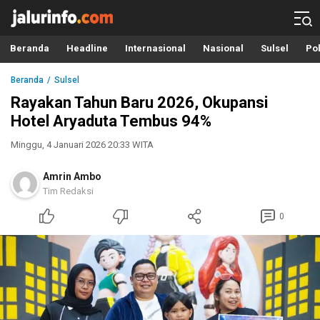
Info Terbaru, Berita Terkini Hari Ini, Jalurinfo.com
Terkini, Akurat dan Terpercaya
Beranda
Headline
Internasional
Nasional
Sulsel
Pol
Beranda
Sulsel
Rayakan Tahun Baru 2026, Okupansi
Hotel Aryaduta Tembus 94%
Minggu, 4 Januari 2026 20:33 WITA
Amrin Ambo
Tim Redaksi
0