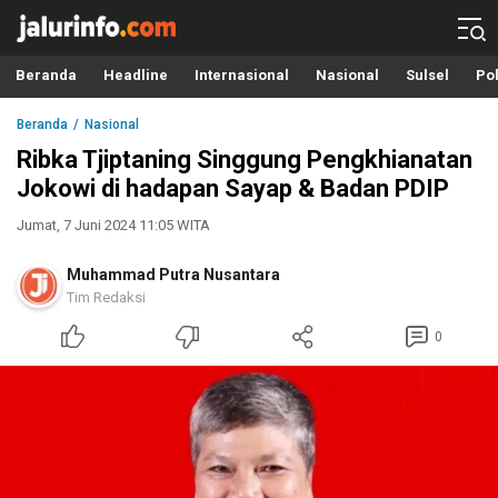
Info Terbaru, Berita Terkini Hari Ini, Jalurinfo.com
Terkini, Akurat dan Terpercaya
Beranda
Headline
Internasional
Nasional
Sulsel
Pol
Beranda
Nasional
Ribka Tjiptaning Singgung Pengkhianatan
Jokowi di hadapan Sayap & Badan PDIP
Jumat, 7 Juni 2024 11:05 WITA
Muhammad Putra Nusantara
Tim Redaksi
0