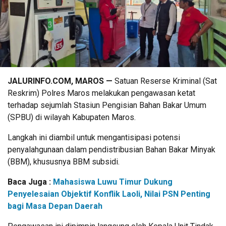
JALURINFO.COM, MAROS —
Satuan Reserse Kriminal (Sat
Reskrim) Polres Maros melakukan pengawasan ketat
terhadap sejumlah Stasiun Pengisian Bahan Bakar Umum
(SPBU) di wilayah Kabupaten Maros.
Langkah ini diambil untuk mengantisipasi potensi
penyalahgunaan dalam pendistribusian Bahan Bakar Minyak
(BBM), khususnya BBM subsidi.
Baca Juga :
Mahasiswa Luwu Timur Dukung
Penyelesaian Objektif Konflik Laoli, Nilai PSN Penting
bagi Masa Depan Daerah