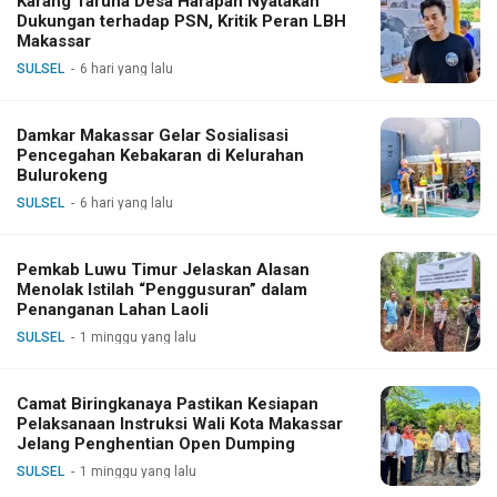
Karang Taruna Desa Harapan Nyatakan
Dukungan terhadap PSN, Kritik Peran LBH
Makassar
SULSEL
6 hari yang lalu
Damkar Makassar Gelar Sosialisasi
Pencegahan Kebakaran di Kelurahan
Bulurokeng
SULSEL
6 hari yang lalu
Pemkab Luwu Timur Jelaskan Alasan
Menolak Istilah “Penggusuran” dalam
Penanganan Lahan Laoli
SULSEL
1 minggu yang lalu
Camat Biringkanaya Pastikan Kesiapan
Pelaksanaan Instruksi Wali Kota Makassar
Jelang Penghentian Open Dumping
SULSEL
1 minggu yang lalu