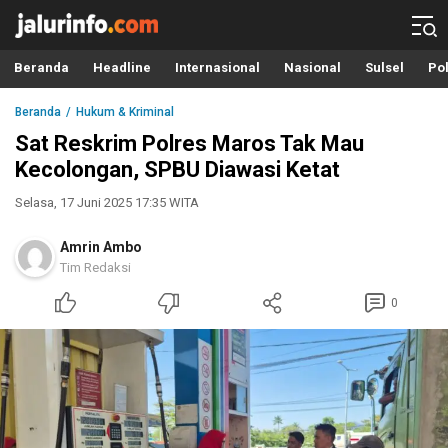
Info Terbaru, Berita Terkini Hari Ini, Jalurinfo.com
Terkini, Akurat dan Terpercaya
Beranda
Headline
Internasional
Nasional
Sulsel
Pol
Beranda
Hukum & Kriminal
Sat Reskrim Polres Maros Tak Mau
Kecolongan, SPBU Diawasi Ketat
Selasa, 17 Juni 2025 17:35 WITA
Amrin Ambo
Tim Redaksi
0