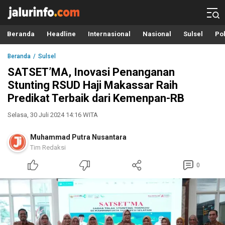
Info Terbaru, Berita Terkini Hari Ini, Jalurinfo.com
Terkini, Akurat dan Terpercaya
Beranda
Headline
Internasional
Nasional
Sulsel
Pol
Beranda
Sulsel
SATSET’MA, Inovasi Penanganan
Stunting RSUD Haji Makassar Raih
Predikat Terbaik dari Kemenpan-RB
Selasa, 30 Juli 2024 14:16 WITA
Muhammad Putra Nusantara
Tim Redaksi
0