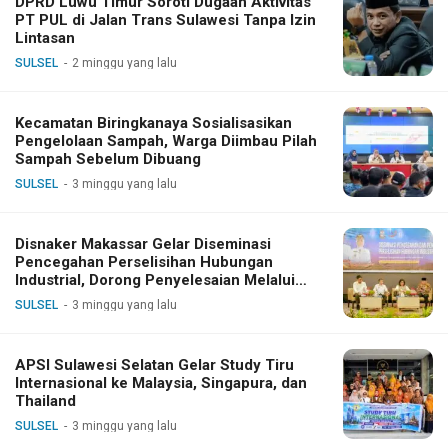
DPRD Luwu Timur Soroti Dugaan Aktivitas
PT PUL di Jalan Trans Sulawesi Tanpa Izin
Lintasan
SULSEL
2 minggu yang lalu
Kecamatan Biringkanaya Sosialisasikan
Pengelolaan Sampah, Warga Diimbau Pilah
Sampah Sebelum Dibuang
SULSEL
3 minggu yang lalu
Disnaker Makassar Gelar Diseminasi
Pencegahan Perselisihan Hubungan
Industrial, Dorong Penyelesaian Melalui
Dialog
SULSEL
3 minggu yang lalu
APSI Sulawesi Selatan Gelar Study Tiru
Internasional ke Malaysia, Singapura, dan
Thailand
SULSEL
3 minggu yang lalu