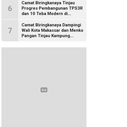
Camat Biringkanaya Tinjau
6
Progres Pembangunan TPS3R
dan 10 Teba Modern di
Kelurahan Laikang
Camat Biringkanaya Dampingi
7
Wali Kota Makassar dan Menko
Pangan Tinjau Kampung
Nelayan Merah Putih di Untia