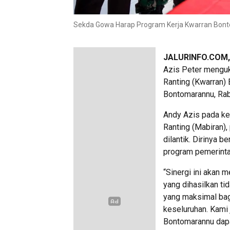
Sekda Gowa Harap Program Kerja Kwarran Bon
JALURINFO.COM
Azis Peter menguk
Ranting (Kwarran)
Bontomarannu, Rab
Andy Azis pada k
Ranting (Mabiran)
dilantik. Dirinya 
program pemerinta
“Sinergi ini akan
yang dihasilkan ti
yang maksimal ba
keseluruhan. Kami
Bontomarannu dapa