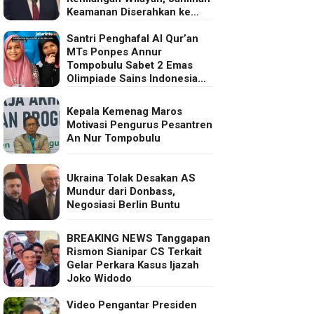
Keamanan Diserahkan ke
Eropa
Santri Penghafal Al Qur’an
MTs Ponpes Annur
Tompobulu Sabet 2 Emas
Olimpiade Sains Indonesia
2025
Kepala Kemenag Maros
Motivasi Pengurus Pesantren
An Nur Tompobulu
Ukraina Tolak Desakan AS
Mundur dari Donbass,
Negosiasi Berlin Buntu
BREAKING NEWS Tanggapan
Rismon Sianipar CS Terkait
Gelar Perkara Kasus Ijazah
Joko Widodo
Video Pengantar Presiden