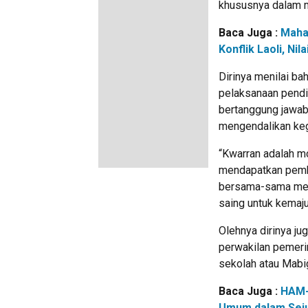
khususnya dalam m
Baca Juga :
Maha
Konflik Laoli, N
Dirinya menilai ba
pelaksanaan pendi
bertanggung jawab
mengendalikan keg
“Kwarran adalah m
mendapatkan pembi
bersama-sama mem
saing untuk kemaj
Olehnya dirinya j
perwakilan pemeri
sekolah atau Mabig
Baca Juga :
HAM-
Umum dalam Sej