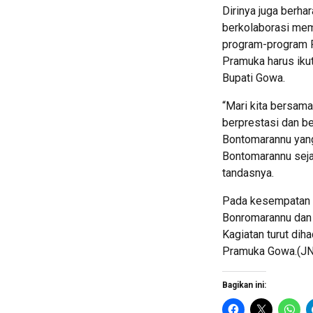
Dirinya juga berh
berkolaborasi me
program-program 
Pramuka harus iku
Bupati Gowa.
“Mari kita bersam
berprestasi dan b
Bontomarannu yang
Bontomarannu sejah
tandasnya.
Pada kesempatan i
Bonromarannu dan
Kagiatan turut di
Pramuka Gowa.(JN
Bagikan ini: