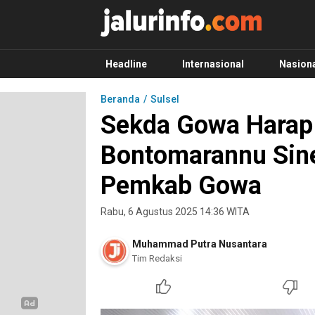
Info Terbaru, Berita Terkini Hari Ini, Jalurinf
Terkini, Akurat dan Terpercaya
Headline
Internasional
Nasion
Beranda
Sulsel
Sekda Gowa Harap 
Bontomarannu Sin
Pemkab Gowa
Rabu, 6 Agustus 2025 14:36 WITA
Muhammad Putra Nusantara
Tim Redaksi