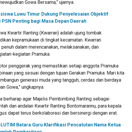
ewujudkan Gowa Bersama,” ujarnya.
siswa Luwu Timur Dukung Penyelesaian Objektif
ilai PSN Penting bagi Masa Depan Daerah
hwa Kwartir Ranting (Kwarran) adalah ujung tombak
dikan kepramukaan di tingkat kecamatan. Kwarran
 penuh dalam merencanakan, melaksanakan, dan
iatan-kegiatan Pramuka.
otor penggerak yang memastikan setiap anggota Pramuka
naan yang sesuai dengan tujuan Gerakan Pramuka. Mari kita
bangun generasi muda yang tangguh, cerdas dan berdaya
uan Gowa,” ungkapnya.
uga berharap agar Majelis Pembimbing Ranting sebagai
ntah dan andalan Kwartir Ranting Bontomarannu, para kepala
us dapat terus berkolaborasi dan bersinergi dengan erat.
LUTIM Batara Guru Klarifikasi Pencatutan Nama Ketua
umlah Pemberitaan