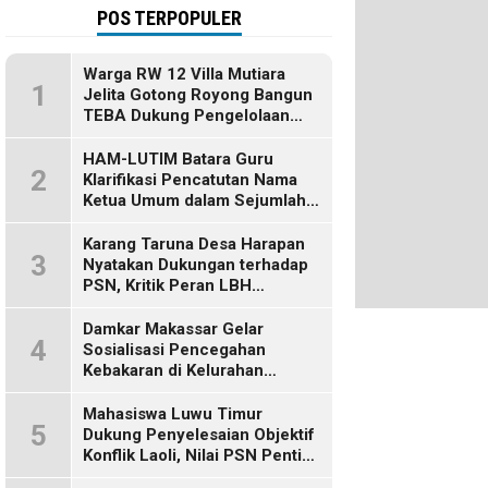
POS TERPOPULER
Warga RW 12 Villa Mutiara
1
Jelita Gotong Royong Bangun
TEBA Dukung Pengelolaan
Sampah Berbasis Sumber
HAM-LUTIM Batara Guru
2
Klarifikasi Pencatutan Nama
Ketua Umum dalam Sejumlah
Pemberitaan
Karang Taruna Desa Harapan
3
Nyatakan Dukungan terhadap
PSN, Kritik Peran LBH
Makassar
Damkar Makassar Gelar
4
Sosialisasi Pencegahan
Kebakaran di Kelurahan
Bulurokeng
Mahasiswa Luwu Timur
5
Dukung Penyelesaian Objektif
Konflik Laoli, Nilai PSN Penting
bagi Masa Depan Daerah