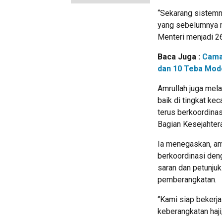
“Sekarang sistemny
yang sebelumnya me
Menteri menjadi 26
Baca Juga :
Cama
dan 10 Teba Mode
Amrullah juga mela
baik di tingkat ke
terus berkoordina
Bagian Kesejahter
Ia menegaskan, ama
berkoordinasi den
saran dan petunjuk
pemberangkatan.
“Kami siap bekerj
keberangkatan haj