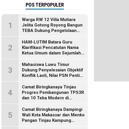
POS TERPOPULER
Warga RW 12 Villa Mutiara
1
Jelita Gotong Royong Bangun
TEBA Dukung Pengelolaan
Sampah Berbasis Sumber
HAM-LUTIM Batara Guru
2
Klarifikasi Pencatutan Nama
Ketua Umum dalam Sejumlah
Pemberitaan
Mahasiswa Luwu Timur
3
Dukung Penyelesaian Objektif
Konflik Laoli, Nilai PSN Penting
bagi Masa Depan Daerah
Camat Biringkanaya Tinjau
4
Progres Pembangunan TPS3R
dan 10 Teba Modern di
Kelurahan Laikang
Camat Biringkanaya Dampingi
5
Wali Kota Makassar dan Menko
Pangan Tinjau Kampung
Nelayan Merah Putih di Untia