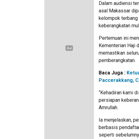
Dalam audiensi te
asal Makassar dipa
kelompok terbang (
keberangkatan mula
Pertemuan ini menj
Kementerian Haji 
memastikan seluruh
pemberangkatan.
Baca Juga :
Ketu
Paccerakkang, C
“Kehadiran kami di
persiapan keberang
Amrullah.
Ia menjelaskan, pe
berbasis pendafta
seperti sebelumny