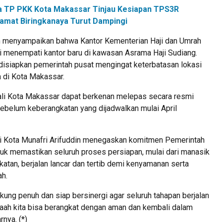
a TP PKK Kota Makassar Tinjau Kesiapan TPS3R
amat Biringkanaya Turut Dampingi
lah menyampaikan bahwa Kantor Kementerian Haji dan Umrah
i menempati kantor baru di kawasan Asrama Haji Sudiang.
 disiapkan pemerintah pusat mengingat keterbatasan lokasi
 di Kota Makassar.
ali Kota Makassar dapat berkenan melepas secara resmi
sebelum keberangkatan yang dijadwalkan mulai April
li Kota Munafri Arifuddin menegaskan komitmen Pemerintah
uk memastikan seluruh proses persiapan, mulai dari manasik
tan, berjalan lancar dan tertib demi kenyamanan serta
h.
ung penuh dan siap bersinergi agar seluruh tahapan berjalan
maah kita bisa berangkat dengan aman dan kembali dalam
rnya. (*)