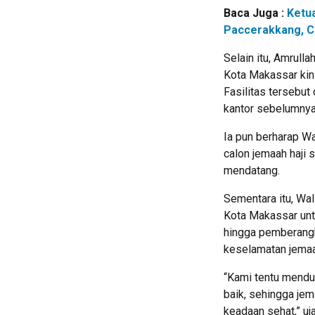
Baca Juga :
Ketu
Paccerakkang, C
Selain itu, Amrul
Kota Makassar kin
Fasilitas tersebut
kantor sebelumnya
Ia pun berharap W
calon jemaah haji 
mendatang.
Sementara itu, Wa
Kota Makassar unt
hingga pemberangka
keselamatan jemaa
“Kami tentu menduk
baik, sehingga je
keadaan sehat,” uja