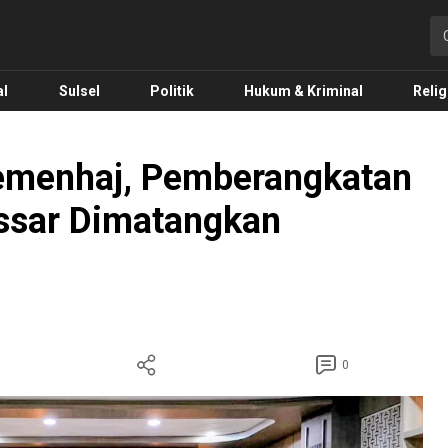
o.com
al
Sulsel
Politik
Hukum & Kriminal
Relig
emenhaj, Pemberangkatan
ssar Dimatangkan
0