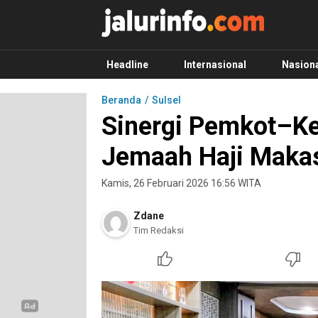
Info Terbaru, Berita Terkini Hari Ini, Jalurinf
Terkini, Akurat dan Terpercaya
Headline
Internasional
Nasion
Beranda
Sulsel
Sinergi Pemkot–K
Jemaah Haji Maka
Kamis, 26 Februari 2026 16:56 WITA
Zdane
Tim Redaksi