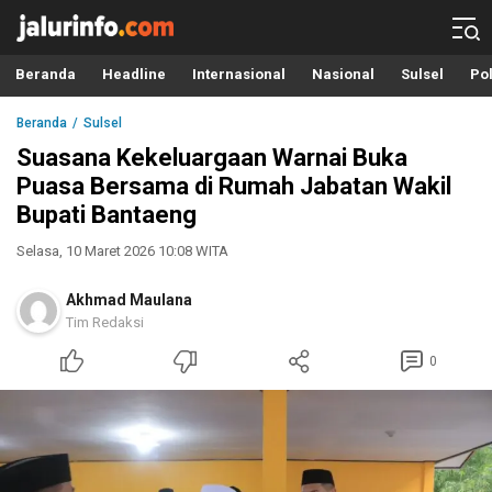
Info Terbaru, Berita Terkini Hari Ini, Jalurinfo.com
Terkini, Akurat dan Terpercaya
Beranda
Headline
Internasional
Nasional
Sulsel
Pol
Beranda
Sulsel
Suasana Kekeluargaan Warnai Buka
Puasa Bersama di Rumah Jabatan Wakil
Bupati Bantaeng
Selasa, 10 Maret 2026 10:08 WITA
Akhmad Maulana
Tim Redaksi
0