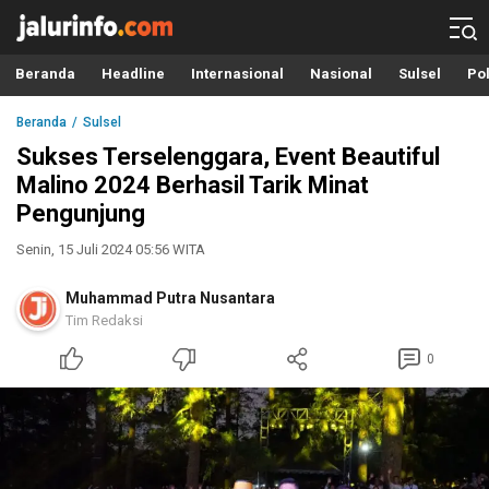
Info Terbaru, Berita Terkini Hari Ini, Jalurinfo.com
Terkini, Akurat dan Terpercaya
Beranda
Headline
Internasional
Nasional
Sulsel
Pol
Beranda
Sulsel
Sukses Terselenggara, Event Beautiful
Malino 2024 Berhasil Tarik Minat
Pengunjung
Senin, 15 Juli 2024 05:56 WITA
Muhammad Putra Nusantara
Tim Redaksi
0