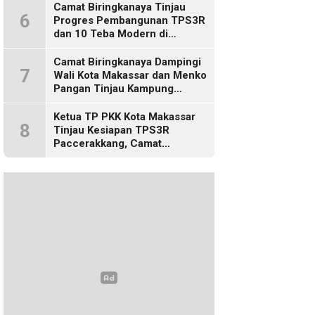
Camat Biringkanaya Tinjau
6
Progres Pembangunan TPS3R
dan 10 Teba Modern di
Kelurahan Laikang
Camat Biringkanaya Dampingi
7
Wali Kota Makassar dan Menko
Pangan Tinjau Kampung
Nelayan Merah Putih di Untia
Ketua TP PKK Kota Makassar
8
Tinjau Kesiapan TPS3R
Paccerakkang, Camat
Biringkanaya Turut Dampingi