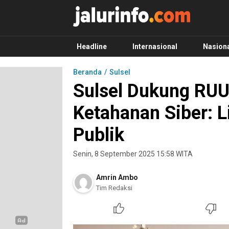
Info Terbaru, Berita Terkini Hari Ini, Jalurinf
Terkini, Akurat dan Terpercaya
Headline
Internasional
Nasion
Beranda
Sulsel
Sulsel Dukung RU
Ketahanan Siber: 
Publik
Senin, 8 September 2025 15:58 WITA
Amrin Ambo
Tim Redaksi