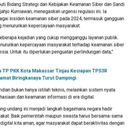
puti Bidang Strategi dan Kebijakan Keamanan Siber dan Sandi
ahjo Kurniawan, menegaskan urgensi regulasi ini. Ia
gai insiden keamanan siber pada 2024, termasuk gangguan
ng menurunkan kepercayaan masyarakat.
 beberapa kejadian yang cukup mengganggu layanan publik.
menurunkan kepercayaan masyarakat terhadap keamanan siber
esia. Untuk itu diperlukan penguatan perlindungan data,”
a TP PKK Kota Makassar Tinjau Kesiapan TPS3R
amat Biringkanaya Turut Dampingi
dian bukan hanya istilah teknis, melainkan sistem nyata
asiaan dan keamanan informasi di era digital.
ng-undang ini menjadi langkah bagaimana negara hadir
rakat. Baik pemerintah maupun swasta harus bersama-sama
igital kita aman, agar masyarakat dapat beraktivitas dengan