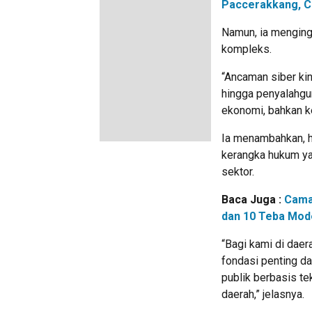
Paccerakkang, C
Namun, ia menging
kompleks.
“Ancaman siber kin
hingga penyalahgu
ekonomi, bahkan ke
Ia menambahkan, h
kerangka hukum ya
sektor.
Baca Juga :
Cama
dan 10 Teba Mode
“Bagi kami di daer
fondasi penting d
publik berbasis tek
daerah,” jelasnya.