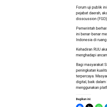
Forum uji publik i
pejabat daerah, a
disscussion (FGD)
Pemerintah berhar
ini benar-benar m
Indonesia di ruang 
Kehadiran RUU ak
menghadapi ancama
Bagi masyarakat S
peningkatan kualit
terpercaya. Masyar
digital, baik dala
menggunakan platf
Bagikan ini: