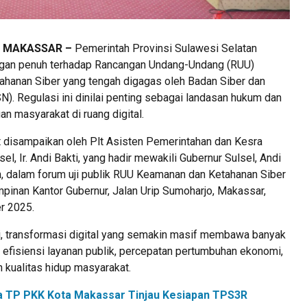
, MAKASSAR –
Pemerintah Provinsi Sulawesi Selatan
gan penuh terhadap Rancangan Undang-Undang (RUU)
hanan Siber yang tengah digagas oleh Badan Siber dan
). Regulasi ini dinilai penting sebagai landasan hukum dan
an masyarakat di ruang digital.
 disampaikan oleh Plt Asisten Pemerintahan dan Kesra
el, Ir. Andi Bakti, yang hadir mewakili Gubernur Sulsel, Andi
, dalam forum uji publik RUU Keamanan dan Ketahanan Siber
pinan Kantor Gubernur, Jalan Urip Sumoharjo, Makassar,
r 2025.
i, transformasi digital yang semakin masif membawa banyak
i efisiensi layanan publik, percepatan pertumbuhan ekonomi,
 kualitas hidup masyarakat.
a TP PKK Kota Makassar Tinjau Kesiapan TPS3R