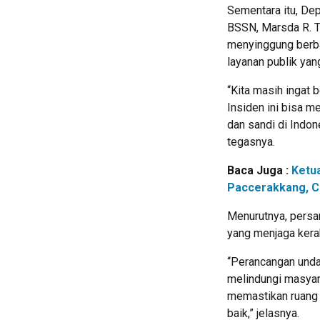
Sementara itu, De
BSSN, Marsda R. Tj
menyinggung berba
layanan publik ya
“Kita masih ingat
Insiden ini bisa 
dan sandi di Indon
tegasnya.
Baca Juga :
Ketu
Paccerakkang, C
Menurutnya, persan
yang menjaga kerah
“Perancangan unda
melindungi masya
memastikan ruang d
baik,” jelasnya.