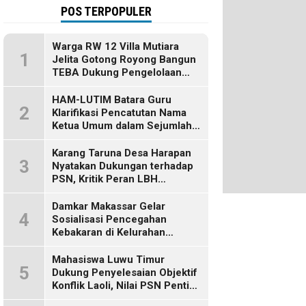
POS TERPOPULER
Warga RW 12 Villa Mutiara
1
Jelita Gotong Royong Bangun
TEBA Dukung Pengelolaan
Sampah Berbasis Sumber
HAM-LUTIM Batara Guru
2
Klarifikasi Pencatutan Nama
Ketua Umum dalam Sejumlah
Pemberitaan
Karang Taruna Desa Harapan
3
Nyatakan Dukungan terhadap
PSN, Kritik Peran LBH
Makassar
Damkar Makassar Gelar
4
Sosialisasi Pencegahan
Kebakaran di Kelurahan
Bulurokeng
Mahasiswa Luwu Timur
5
Dukung Penyelesaian Objektif
Konflik Laoli, Nilai PSN Penting
bagi Masa Depan Daerah