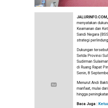
JALURINFO.COM
menyatakan dukun
Keamanan dan Keta
Sandi Negara (BSSN
strategi perlindung
Dukungan tersebut
Setda Provinsi Suls
Sudirman Sulaiman
di Ruang Rapat Pim
Senin, 8 Septembe
Menurut Andi Bakt
manfaat, mulai dar
hingga peningkatan
Baca Juga :
Ketu