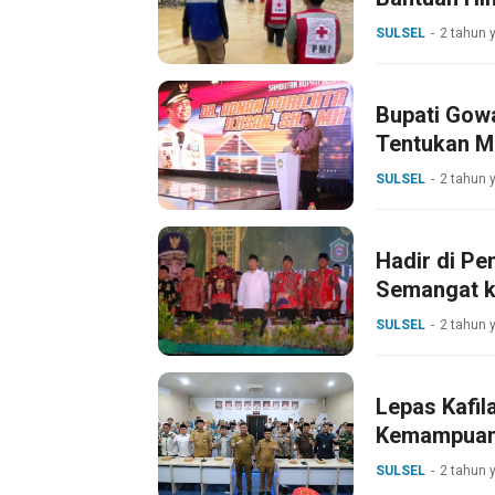
SULSEL
2 tahun 
Bupati Gow
Tentukan M
SULSEL
2 tahun 
Hadir di P
Semangat k
SULSEL
2 tahun 
Lepas Kafi
Kemampuan
SULSEL
2 tahun 