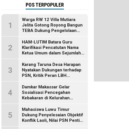
POS TERPOPULER
Warga RW 12 Villa Mutiara
1
Jelita Gotong Royong Bangun
TEBA Dukung Pengelolaan
Sampah Berbasis Sumber
HAM-LUTIM Batara Guru
2
Klarifikasi Pencatutan Nama
Ketua Umum dalam Sejumlah
Pemberitaan
Karang Taruna Desa Harapan
3
Nyatakan Dukungan terhadap
PSN, Kritik Peran LBH
Makassar
Damkar Makassar Gelar
4
Sosialisasi Pencegahan
Kebakaran di Kelurahan
Bulurokeng
Mahasiswa Luwu Timur
5
Dukung Penyelesaian Objektif
Konflik Laoli, Nilai PSN Penting
bagi Masa Depan Daerah