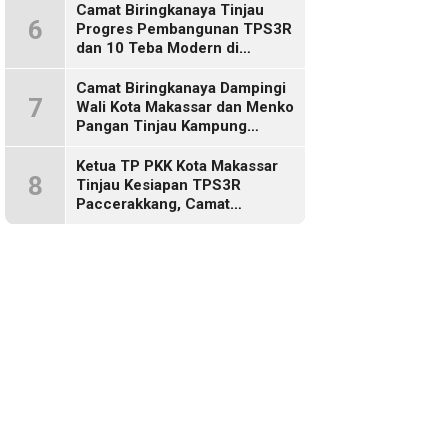
Camat Biringkanaya Tinjau
6
Progres Pembangunan TPS3R
dan 10 Teba Modern di
Kelurahan Laikang
Camat Biringkanaya Dampingi
7
Wali Kota Makassar dan Menko
Pangan Tinjau Kampung
Nelayan Merah Putih di Untia
Ketua TP PKK Kota Makassar
8
Tinjau Kesiapan TPS3R
Paccerakkang, Camat
Biringkanaya Turut Dampingi