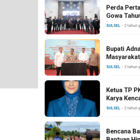
Perda Pert
Gowa Tahun
SULSEL
2 tahun 
Bupati Adna
Masyaraka
SULSEL
2 tahun 
Ketua TP P
Karya Kenc
SULSEL
2 tahun 
Bencana Ban
Bantuan Hi