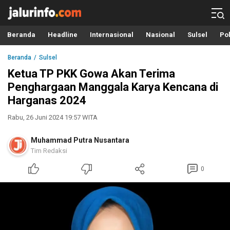
Info Terbaru, Berita Terkini Hari Ini, Jalurinfo.com
Terkini, Akurat dan Terpercaya
Beranda
Headline
Internasional
Nasional
Sulsel
Pol
Beranda
Sulsel
Ketua TP PKK Gowa Akan Terima
Penghargaan Manggala Karya Kencana di
Harganas 2024
Rabu, 26 Juni 2024 19:57 WITA
Muhammad Putra Nusantara
Tim Redaksi
0