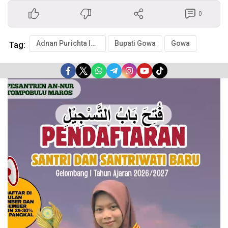
0
Adnan Purichta Ichsan
Bupati Gowa
Gowa
Tag:
Pemutar
Video