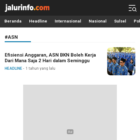
Info Terbaru, Berita Terkini Hari Ini, Jalurinfo.com
Terkini, Akurat dan Terpercaya
Beranda
Headline
Internasional
Nasional
Sulsel
Pol
#ASN
Efisiensi Anggaran, ASN BKN Boleh Kerja
Dari Mana Saja 2 Hari dalam Seminggu
HEADLINE
1 tahun yang lalu