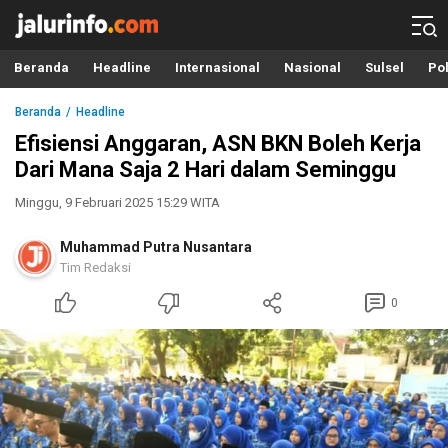
Info Terbaru, Berita Terkini Hari Ini, Jalurinfo.com
Terkini, Akurat dan Terpercaya
Beranda
Headline
Internasional
Nasional
Sulsel
Pol
Beranda
Headline
Efisiensi Anggaran, ASN BKN Boleh Kerja
Dari Mana Saja 2 Hari dalam Seminggu
Minggu, 9 Februari 2025 15:29 WITA
Muhammad Putra Nusantara
Tim Redaksi
0