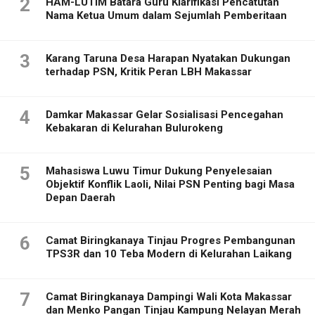
2
HAM-LUTIM Batara Guru Klarifikasi Pencatutan
Nama Ketua Umum dalam Sejumlah Pemberitaan
3
Karang Taruna Desa Harapan Nyatakan Dukungan
terhadap PSN, Kritik Peran LBH Makassar
4
Damkar Makassar Gelar Sosialisasi Pencegahan
Kebakaran di Kelurahan Bulurokeng
5
Mahasiswa Luwu Timur Dukung Penyelesaian
Objektif Konflik Laoli, Nilai PSN Penting bagi Masa
Depan Daerah
6
Camat Biringkanaya Tinjau Progres Pembangunan
TPS3R dan 10 Teba Modern di Kelurahan Laikang
7
Camat Biringkanaya Dampingi Wali Kota Makassar
dan Menko Pangan Tinjau Kampung Nelayan Merah