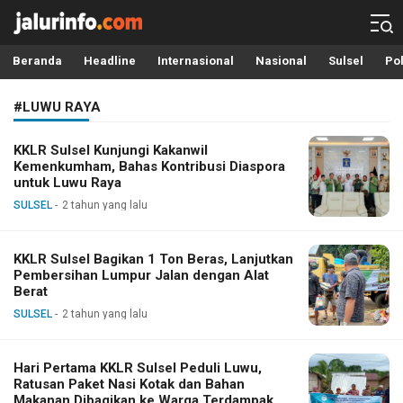
Info Terbaru, Berita Terkini Hari Ini, Jalurinfo.com
Terkini, Akurat dan Terpercaya
Beranda
Headline
Internasional
Nasional
Sulsel
Pol
#LUWU RAYA
KKLR Sulsel Kunjungi Kakanwil
Kemenkumham, Bahas Kontribusi Diaspora
untuk Luwu Raya
SULSEL
2 tahun yang lalu
KKLR Sulsel Bagikan 1 Ton Beras, Lanjutkan
Pembersihan Lumpur Jalan dengan Alat
Berat
SULSEL
2 tahun yang lalu
Hari Pertama KKLR Sulsel Peduli Luwu,
Ratusan Paket Nasi Kotak dan Bahan
Makanan Dibagikan ke Warga Terdampak