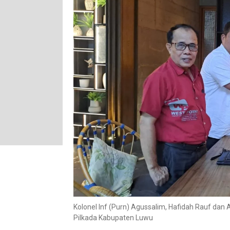
Kolonel Inf (Purn) Agussalim, Hafidah Rauf d
Pilkada Kabupaten Luwu