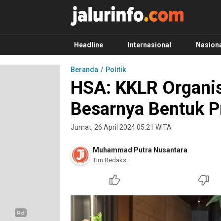
Info Terbaru, Berita Terkini Hari Ini, Jalurinf
Terkini, Akurat dan Terpercaya
Headline
Internasional
Nasion
Beranda
Politik
HSA: KKLR Organis
Besarnya Bentuk P
Jumat, 26 April 2024 05:21 WITA
Muhammad Putra Nusantara
Tim Redaksi