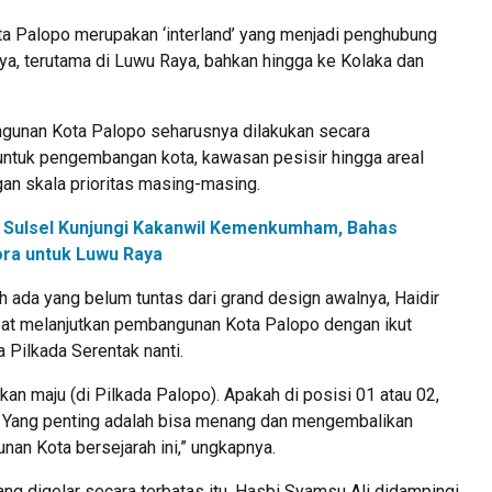
ota Palopo merupakan ‘interland’ yang menjadi penghubung
nya, terutama di Luwu Raya, bahkan hingga ke Kolaka dan
ngunan Kota Palopo seharusnya dilakukan secara
 untuk pengembangan kota, kawasan pesisir hingga areal
gan skala prioritas masing-masing.
 Sulsel Kunjungi Kakanwil Kemenkumham, Bahas
ora untuk Luwu Raya
ada yang belum tuntas dari grand design awalnya, Haidir
ibat melanjutkan pembangunan Kota Palopo dengan ikut
 Pilkada Serentak nanti.
akan maju (di Pilkada Palopo). Apakah di posisi 01 atau 02,
. Yang penting adalah bisa menang dan mengembalikan
nan Kota bersejarah ini,” ungkapnya.
g digelar secara terbatas itu, Hasbi Syamsu Ali didampingi