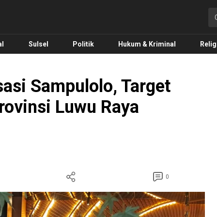
o.com
al
Sulsel
Politik
Hukum & Kriminal
Relig
asi Sampulolo, Target
rovinsi Luwu Raya
0