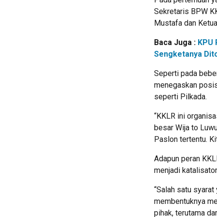
Sekretaris BPW KK
Mustafa dan Ketu
Baca Juga :
KPU 
Sengketanya Dit
Seperti pada bebe
menegaskan posisi
seperti Pilkada.
“KKLR ini organisa
besar Wija to Luwu
Paslon tertentu. Ki
Adapun peran KKLR,
menjadi katalisat
“Salah satu syarat
membentuknya menja
pihak, terutama dar