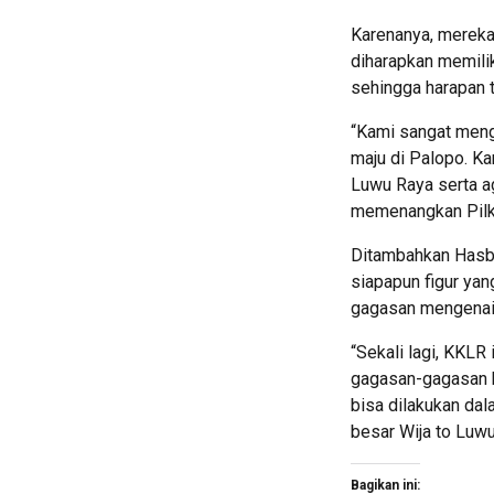
Karenanya, mereka 
diharapkan memil
sehingga harapan 
“Kami sangat meng
maju di Palopo. K
Luwu Raya serta ag
memenangkan Pilka
Ditambahkan Hasbi
siapapun figur yan
gagasan mengenai
“Sekali lagi, KKL
gagasan-gagasan be
bisa dilakukan da
besar Wija to Luwu
Bagikan ini: