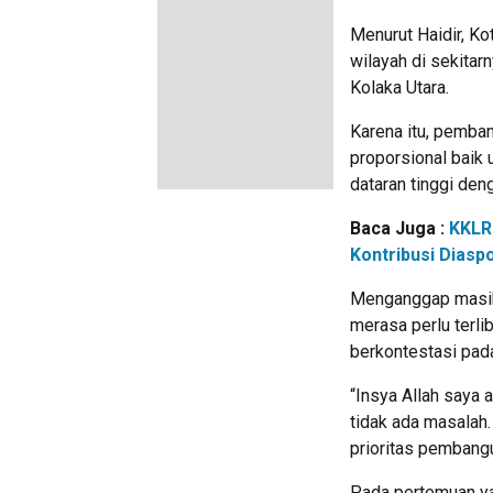
Menurut Haidir, K
wilayah di sekitar
Kolaka Utara.
Karena itu, pemba
proporsional baik
dataran tinggi den
Baca Juga :
KKLR
Kontribusi Diasp
Menganggap masih 
merasa perlu terl
berkontestasi pada
“Insya Allah saya 
tidak ada masalah
prioritas pembangu
Pada pertemuan yan