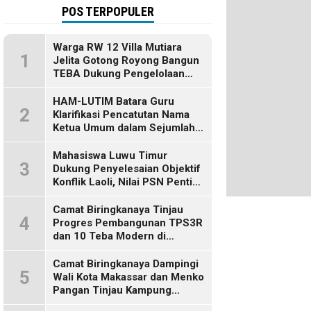
POS TERPOPULER
Warga RW 12 Villa Mutiara
1
Jelita Gotong Royong Bangun
TEBA Dukung Pengelolaan
Sampah Berbasis Sumber
HAM-LUTIM Batara Guru
2
Klarifikasi Pencatutan Nama
Ketua Umum dalam Sejumlah
Pemberitaan
Mahasiswa Luwu Timur
3
Dukung Penyelesaian Objektif
Konflik Laoli, Nilai PSN Penting
bagi Masa Depan Daerah
Camat Biringkanaya Tinjau
4
Progres Pembangunan TPS3R
dan 10 Teba Modern di
Kelurahan Laikang
Camat Biringkanaya Dampingi
5
Wali Kota Makassar dan Menko
Pangan Tinjau Kampung
Nelayan Merah Putih di Untia