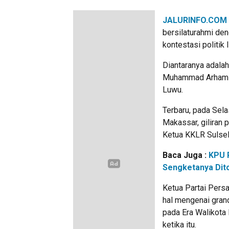
JALURINFO.COM
bersilaturahmi de
kontestasi politik 
Diantaranya adalah
Muhammad Arham B
Luwu.
Terbaru, pada Sela
Makassar, giliran 
Ketua KKLR Sulsel,
Baca Juga :
KPU 
Sengketanya Dit
Ketua Partai Pers
hal mengenai gran
pada Era Walikota 
ketika itu.