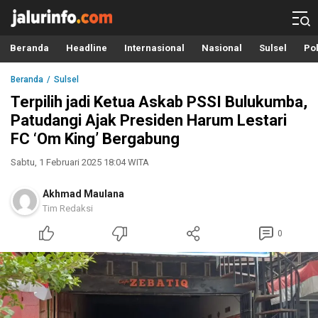
Info Terbaru, Berita Terkini Hari Ini, Jalurinfo.com
Terkini, Akurat dan Terpercaya
Beranda
Headline
Internasional
Nasional
Sulsel
Pol
Beranda
Sulsel
Terpilih jadi Ketua Askab PSSI Bulukumba,
Patudangi Ajak Presiden Harum Lestari
FC ‘Om King’ Bergabung
Sabtu, 1 Februari 2025 18:04 WITA
Akhmad Maulana
Tim Redaksi
0