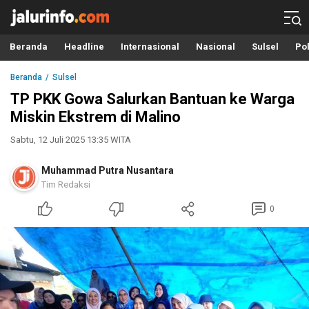
Info Terbaru, Berita Terkini Hari Ini, Jalurinfo.com
Terkini, Akurat dan Terpercaya
Beranda
Headline
Internasional
Nasional
Sulsel
Pol
Beranda
Sulsel
TP PKK Gowa Salurkan Bantuan ke Warga
Miskin Ekstrem di Malino
Sabtu, 12 Juli 2025 13:35 WITA
Muhammad Putra Nusantara
Tim Redaksi
0