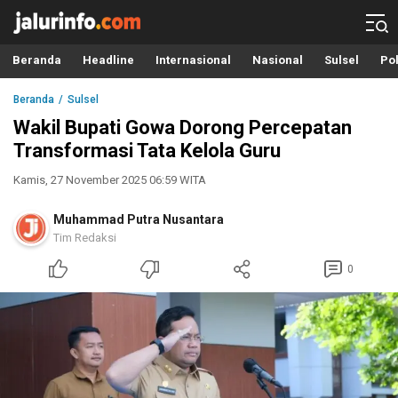
Info Terbaru, Berita Terkini Hari Ini, Jalurinfo.com
Terkini, Akurat dan Terpercaya
Beranda
Headline
Internasional
Nasional
Sulsel
Pol
Beranda
Sulsel
Wakil Bupati Gowa Dorong Percepatan
Transformasi Tata Kelola Guru
Kamis, 27 November 2025 06:59 WITA
Muhammad Putra Nusantara
Tim Redaksi
0