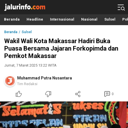
Info Terbaru, Berita Terkini Hari Ini, Jalurinfo.com
Terkini, Akurat dan Terpercaya
Beranda
Headline
Internasional
Nasional
Sulsel
Pol
Beranda
Sulsel
Wakil Wali Kota Makassar Hadiri Buka
Puasa Bersama Jajaran Forkopimda dan
Pemkot Makassar
Jumat, 7 Maret 2025 13:22 WITA
Muhammad Putra Nusantara
Tim Redaksi
0