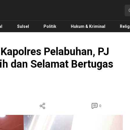
o.com
al
Sulsel
Politik
Hukum & Kriminal
Relig
 Kapolres Pelabuhan, PJ
sih dan Selamat Bertugas
0