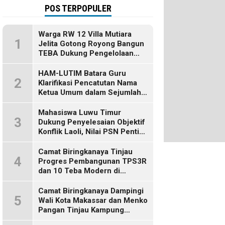
POS TERPOPULER
Warga RW 12 Villa Mutiara
1
Jelita Gotong Royong Bangun
TEBA Dukung Pengelolaan
Sampah Berbasis Sumber
HAM-LUTIM Batara Guru
2
Klarifikasi Pencatutan Nama
Ketua Umum dalam Sejumlah
Pemberitaan
Mahasiswa Luwu Timur
3
Dukung Penyelesaian Objektif
Konflik Laoli, Nilai PSN Penting
bagi Masa Depan Daerah
Camat Biringkanaya Tinjau
4
Progres Pembangunan TPS3R
dan 10 Teba Modern di
Kelurahan Laikang
Camat Biringkanaya Dampingi
5
Wali Kota Makassar dan Menko
Pangan Tinjau Kampung
Nelayan Merah Putih di Untia