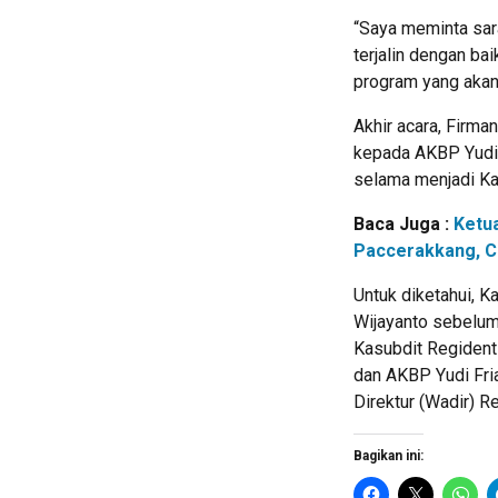
“Saya meminta sar
terjalin dengan b
program yang akan
Akhir acara, Firm
kepada AKBP Yudi F
selama menjadi Ka
Baca Juga :
Ketu
Paccerakkang, C
Untuk diketahui, 
Wijayanto sebelu
Kasubdit Regident 
dan AKBP Yudi Fri
Direktur (Wadir) R
Bagikan ini: