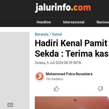
Info Terbaru, Berita Terkini Hari Ini, Jalurinf
Terkini, Akurat dan Terpercaya
Headline
Internasional
Nasion
Beranda
Sulsel
Hadiri Kenal Pamit
Sekda : Terima ka
Selasa, 9 Juli 2024 08:39 WITA
Muhammad Putra Nusantara
Tim Redaksi