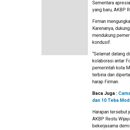
Sementara apresia
yang baru, AKBP R
Firman mengungkap
Karenanya, dukunga
mendukung pemeri
kondusif.
“Selamat datang 
kolaborasi antar F
pemerintah kota M
terbina dan diper
harap Firman.
Baca Juga :
Cama
dan 10 Teba Mode
Harapan tersebut 
AKBP Restu Wijayan
bekerjasama demi 