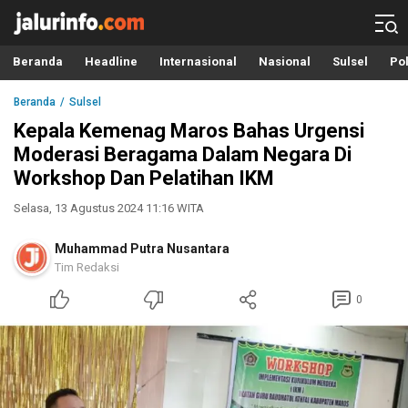
Info Terbaru, Berita Terkini Hari Ini, Jalurinfo.com
Terkini, Akurat dan Terpercaya
Beranda
Headline
Internasional
Nasional
Sulsel
Pol
Beranda
Sulsel
Kepala Kemenag Maros Bahas Urgensi
Moderasi Beragama Dalam Negara Di
Workshop Dan Pelatihan IKM
Selasa, 13 Agustus 2024 11:16 WITA
Muhammad Putra Nusantara
Tim Redaksi
0