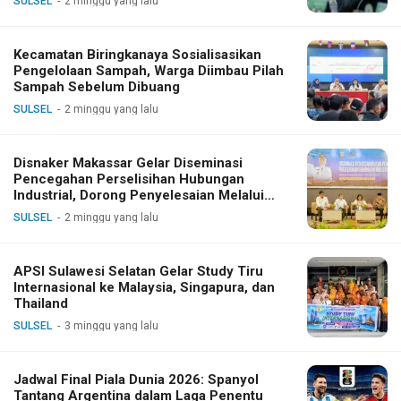
SULSEL
2 minggu yang lalu
Kecamatan Biringkanaya Sosialisasikan
Pengelolaan Sampah, Warga Diimbau Pilah
Sampah Sebelum Dibuang
SULSEL
2 minggu yang lalu
Disnaker Makassar Gelar Diseminasi
Pencegahan Perselisihan Hubungan
Industrial, Dorong Penyelesaian Melalui
Dialog
SULSEL
2 minggu yang lalu
APSI Sulawesi Selatan Gelar Study Tiru
Internasional ke Malaysia, Singapura, dan
Thailand
SULSEL
3 minggu yang lalu
Jadwal Final Piala Dunia 2026: Spanyol
Tantang Argentina dalam Laga Penentu