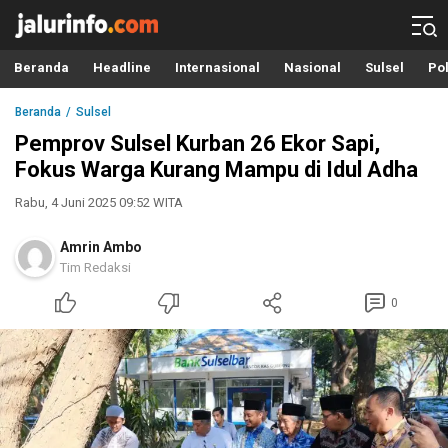
Info Terbaru, Berita Terkini Hari Ini, Jalurinfo.com
Terkini, Akurat dan Terpercaya
Beranda
Headline
Internasional
Nasional
Sulsel
Pol
Beranda
Sulsel
Pemprov Sulsel Kurban 26 Ekor Sapi,
Fokus Warga Kurang Mampu di Idul Adha
Rabu, 4 Juni 2025 09:52 WITA
Amrin Ambo
Tim Redaksi
0