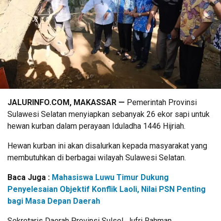
JALURINFO.COM, MAKASSAR —
Pemerintah Provinsi
Sulawesi Selatan menyiapkan sebanyak 26 ekor sapi untuk
hewan kurban dalam perayaan Iduladha 1446 Hijriah.
Hewan kurban ini akan disalurkan kepada masyarakat yang
membutuhkan di berbagai wilayah Sulawesi Selatan.
Baca Juga :
Mahasiswa Luwu Timur Dukung
Penyelesaian Objektif Konflik Laoli, Nilai PSN Penting
bagi Masa Depan Daerah
Sekretaris Daerah Provinsi Sulsel, Jufri Rahman,