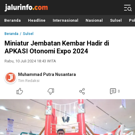
Info Terbaru, Berita Terkini Hari Ini, Jalurinfo.com
Terkini, Akurat dan Terpercaya
Beranda
Headline
Internasional
Nasional
Sulsel
Pol
Beranda
Sulsel
Miniatur Jembatan Kembar Hadir di
APKASI Otonomi Expo 2024
Rabu, 10 Juli 2024 18:43 WITA
Muhammad Putra Nusantara
Tim Redaksi
0