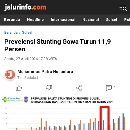
Info Terbaru, Berita Terkini Hari Ini, Jalurinfo.com
Terkini, Akurat dan Terpercaya
Beranda
Headline
Internasional
Nasional
Sulsel
Pol
Beranda
Sulsel
Prevelensi Stunting Gowa Turun 11,9
Persen
Sabtu, 27 April 2024 17:28 WITA
Muhammad Putra Nusantara
Tim Redaksi
0