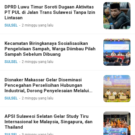
DPRD Luwu Timur Soroti Dugaan Aktivitas
PT PUL di Jalan Trans Sulawesi Tanpa Izin
Lintasan
SULSEL
2 minggu yang lalu
Kecamatan Biringkanaya Sosialisasikan
Pengelolaan Sampah, Warga Diimbau Pilah
Sampah Sebelum Dibuang
SULSEL
2 minggu yang lalu
Disnaker Makassar Gelar Diseminasi
Pencegahan Perselisihan Hubungan
Industrial, Dorong Penyelesaian Melalui
Dialog
SULSEL
2 minggu yang lalu
APSI Sulawesi Selatan Gelar Study Tiru
Internasional ke Malaysia, Singapura, dan
Thailand
SULSEL
3 minggu yang lalu