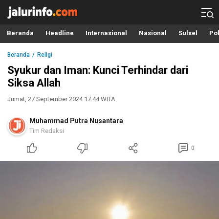
Info Terbaru, Berita Terkini Hari Ini, Jalurinfo.com
Terkini, Akurat dan Terpercaya
Beranda
Headline
Internasional
Nasional
Sulsel
Pol
Beranda
Religi
Syukur dan Iman: Kunci Terhindar dari
Siksa Allah
Jumat, 27 September 2024 17:44 WITA
Muhammad Putra Nusantara
Tim Redaksi
0