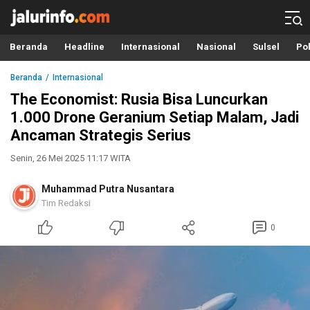
Info Terbaru, Berita Terkini Hari Ini, Jalurinfo.com
Terkini, Akurat dan Terpercaya
Beranda
Headline
Internasional
Nasional
Sulsel
Pol
Beranda
Internasional
The Economist: Rusia Bisa Luncurkan
1.000 Drone Geranium Setiap Malam, Jadi
Ancaman Strategis Serius
Senin, 26 Mei 2025 11:17 WITA
Muhammad Putra Nusantara
Tim Redaksi
0