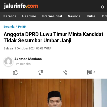
Info Terbaru, Berita Terkini Hari Ini, Jalurinfo.com
Terkini, Akurat dan Terpercaya
Beranda
Headline
Internasional
Nasional
Sulsel
Pol
Beranda
Politik
Anggota DPRD Luwu Timur Minta Kandidat
Tidak Sesumbar Umbar Janji
Selasa, 1 Oktober 2024 06:03 WITA
Akhmad Maulana
Tim Redaksi
0