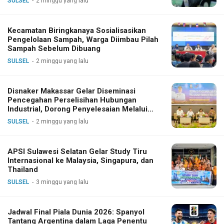
SULSEL
2 minggu yang lalu
Kecamatan Biringkanaya Sosialisasikan
Pengelolaan Sampah, Warga Diimbau Pilah
Sampah Sebelum Dibuang
SULSEL
2 minggu yang lalu
Disnaker Makassar Gelar Diseminasi
Pencegahan Perselisihan Hubungan
Industrial, Dorong Penyelesaian Melalui
Dialog
SULSEL
2 minggu yang lalu
APSI Sulawesi Selatan Gelar Study Tiru
Internasional ke Malaysia, Singapura, dan
Thailand
SULSEL
3 minggu yang lalu
Jadwal Final Piala Dunia 2026: Spanyol
Tantang Argentina dalam Laga Penentu